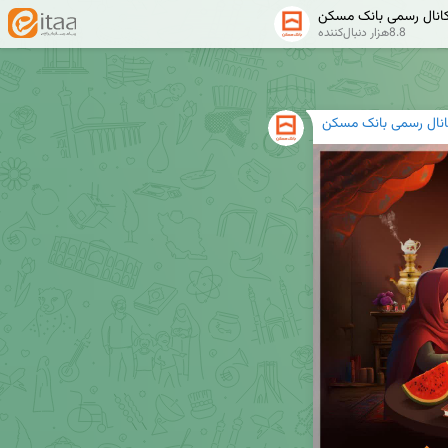
انال رسمی بانک مسکن
8.8هزار دنبال‌کننده
انال رسمی بانک مسکن