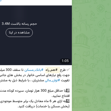
ک
3.4M حجم رسانه بالاست
مشاهده در ایتا
1:05
✅ طرح 
#هم_راه
#بانک_مسکن
تقویت 
#توان_مالی
2️⃣به ازای هر 6 ماه معادل یک برابر متوسط موجودی تسهیلات 