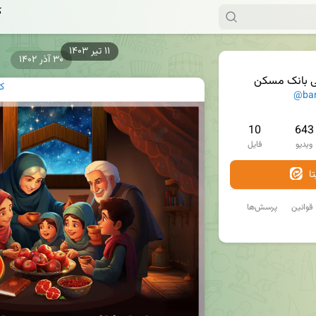
ک
۳۰ آذر ۱۴۰۲
ی بانک مسکن
ک
@ba
10
643
ویدیو
فایل
ا
قوانین
پرسش‌ها