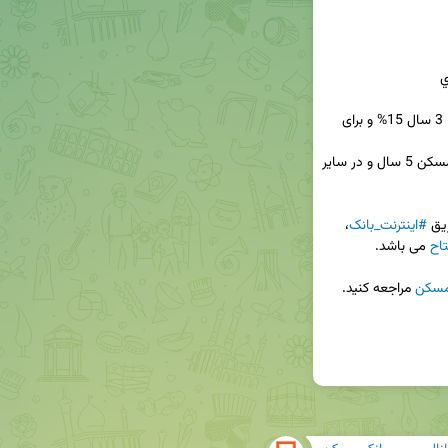
: در حال حاضر در صورت قسط بندی تا 3 سال 15% و برای 
👈 حداکثر مدت بازپرداخت: برای استفاده در بخش مسکن 5 سال و در سایر 
یق 
#اینترنت_بانک
، 
تاح
مسکن
 مراجعه کنید.
