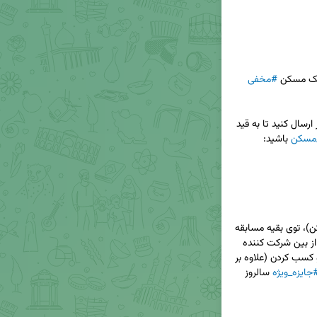
نک مسکن 
#مخفی
ارسال کنید تا به قید 
مسکن
 بانک مسکن)، توی بقیه مسابقه 
ها هم که از همین طریق برگزار میشه شرکت کنید و از بین شرکت کننده 
 رو کسب کردن (علاوه بر 
جایزه_ویژه
 سالروز 