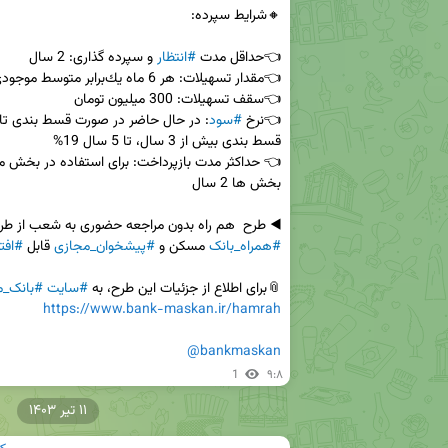
👈حداقل مدت 
#انتظار
👈نرخ 
#سود
◀️ طرح  هم راه بدون مراجعه حضوری به شعب از طر
#همراه_بانک
 مسکن و 
#پیشخوان_مجازی
 قابل 
#افت
📎برای اطلاع از جزئیات این طرح، به 
#سایت
#بانک_
https://www.bank-maskan.ir/hamrah
@bankmaskan
1
۹:۸
۱۱ تیر ۱۴۰۳