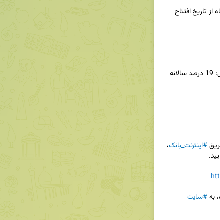
 جهت دریافت تسهیلات، 24 ماه از تاریخ افتتاح 
ریق 
#اینترنت_بانک
، 
ht
 به 
#سایت