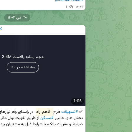
@bankmaskan
1
۱۴:۴۶
۳۰ دی ۱۴۰۲
ک
3.4M حجم رسانه بالاست
مشاهده در ایتا
1:05
✅ 
#تسهیلات
 طرح 
#هم_راه
بخش های جانبی 
#مسکن