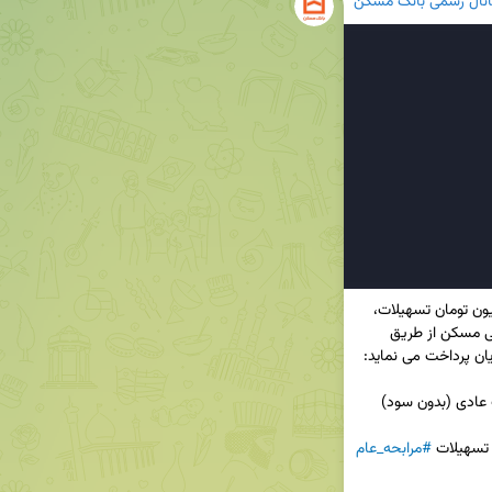
انال رسمی بانک مسکن
 تا سقف 300 میلیون تومان تسهیلات، 
جهت رفع نیازهای اساسی خانوار در بخش های جانبی مسکن از طریق 
1️⃣با حداقل مبلغ 300 هزار تومان، سپرده کوتاه مدت عادی (بدون سود) 
#مرابحه_عام