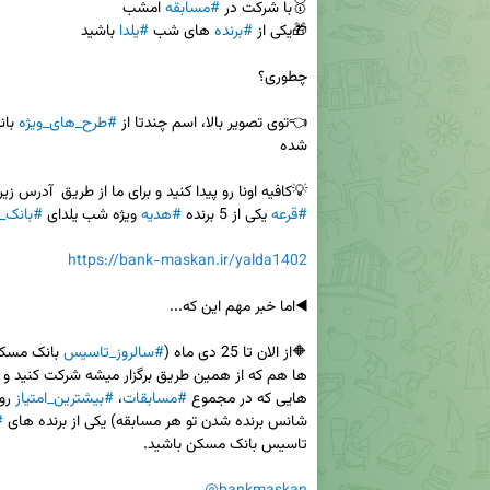
🥇با شرکت در 
#مسابقه
🎁یکی از 
#برنده
 های شب 
#یلدا
👈توی تصویر بالا، اسم چندتا از 
#طرح_های_ویژه
 با
💡کافیه اونا رو پیدا کنید و برای ما از طریق  آدرس زیر 
#قرعه
 یکی از 5 برنده 
#هدیه
 ویژه شب یلدای 
#بانک_
https://bank-maskan.ir/yalda1402
🔶از الان تا 25 دی ماه (
#سالروز_تاسیس
هایی که در مجموع 
#مسابقات
، 
#بیشترین_امتیاز
شانس برنده شدن تو هر مسابقه) یکی از برنده های 
#