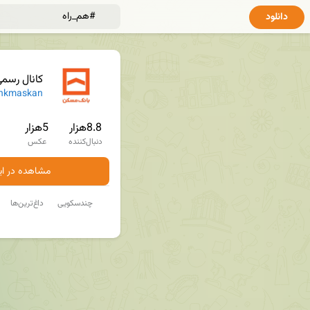
دانلود
کانال رسم
nkmaskan
8.8هزار
5هزار
دنبال‌کننده
عکس
مشاهده در ایت
چندسکویی
داغ‌ترین‌ها