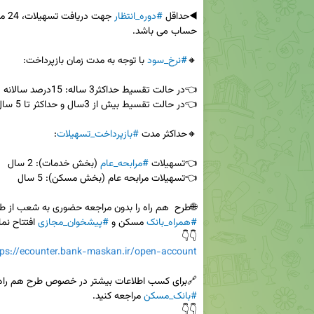
◀️حداقل 
#دوره_انتظار
🔸
#نرخ_سود
🔸حداکثر مدت 
#بازپرداخت_تسهیلات
👈تسهیلات 
#مرابحه_عام
🌐طرح  هم راه را بدون مراجعه حضوری به شعب از ط
#همراه_بانک
 مسکن و 
#پیشخوان_مجازی
👇👇

tps://ecounter.bank-maskan.ir/open-account
🔗برای کسب اطلاعات بیشتر در خصوص طرح هم راه،
#بانک_مسکن
👇👇
