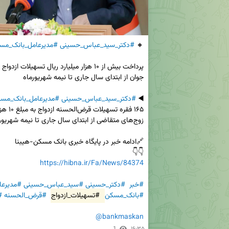
🔸 
#دکتر_سید_عباس_حسینی
#مدیرعامل_بانک_مس
◀️ 
#دکتر_سید_عباس_حسینی
#مدیرعامل_بانک_مس
👇👇

https://hibna.ir/Fa/News/84374
#خبر
#دکتر_حسینی
#سید_عباس_حسینی
#مدیرعا
#بانک_مسکن
#تسهیلات_ازدواج
#قرض_الحسنه
#
@bankmaskan