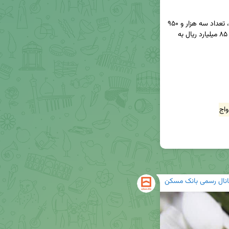
◀️ بانک مسکن از ابتدای سال جاری تا روز ۲۳ مهرماه، تعداد سه هزار و ۹۵۰ 
فقره تسهیلات قرض‌الحسنه ازدواج به مبلغ ۱۳ هزار و ۸۵ میلیارد ریال به 
اج
انال رسمی بانک مسکن