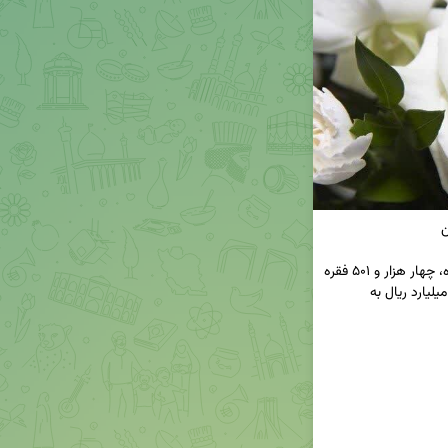
◀️ بانک مسکن از ابتدای سال جاری تا روز ۲۴ آبان ماه، چهار هزار و ۵۰۱ فقره 
تسهیلات قرض‌الحسنه ازدواج به مبلغ ۱۴ هزار و ۹۵۴ میلیارد ریال به 