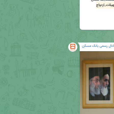
لات_ازدواج
انال رسمی بانک مسکن