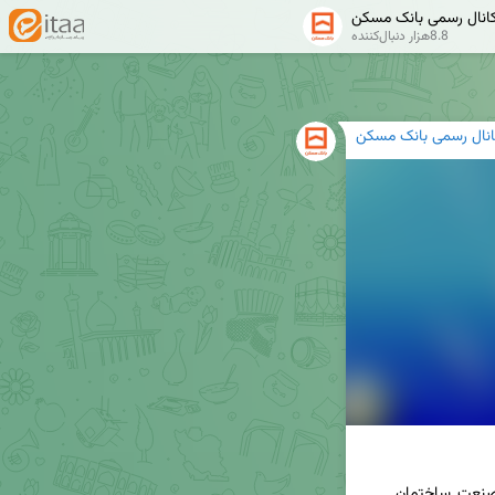
انال رسمی بانک مسکن
8.8هزار دنبال‌کننده
انال رسمی بانک مسکن
#اخبار_مهم_بانک_مسکن #نمایشگاه_بین_المللی #صنعت_ساختمان 