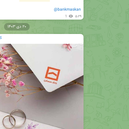
@bankmaskan
1
۵:۲۹
۲۰ دی ۱۴۰۳
ک