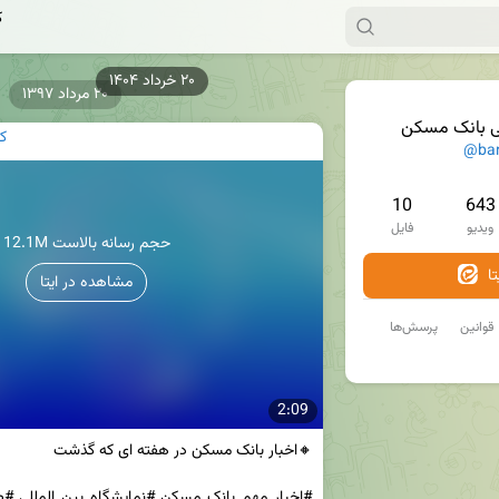
ک
۲۰ مرداد ۱۳۹۷
ی بانک مسکن
ک
@ba
10
643
ویدیو
فایل
12.1M حجم رسانه بالاست
ا
مشاهده در ایتا
قوانین
پرسش‌ها
2:09