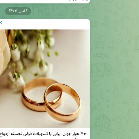
1
۱۶:۳۵
۱ آبان ۱۴۰۳
ک