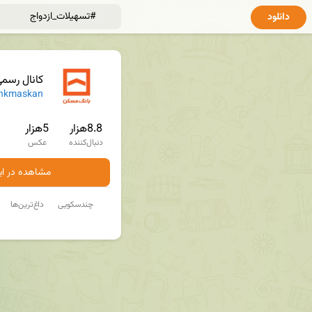
دانلود
کانال رسم
nkmaskan
8.8هزار
5هزار
دنبال‌کننده
عکس
مشاهده در ایت
چندسکویی
داغ‌ترین‌ها