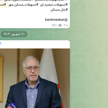
#تسهیلات_تبصره_ای  #تسهیلات_مسکن_مهر 
#تسهی
@bankmaskan
351
۳:۱۰
۲۰ شهریور ۱۴۰۳
ک