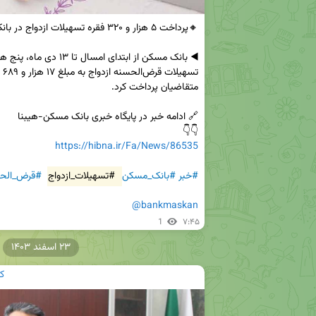
👇👇

https://hibna.ir/Fa/News/86535
#خبر
#بانک_مسکن
#تسهیلات_ازدواج
#قرض_الح
@bankmaskan
1
۷:۴۵
۲۳ اسفند ۱۴۰۳
ک