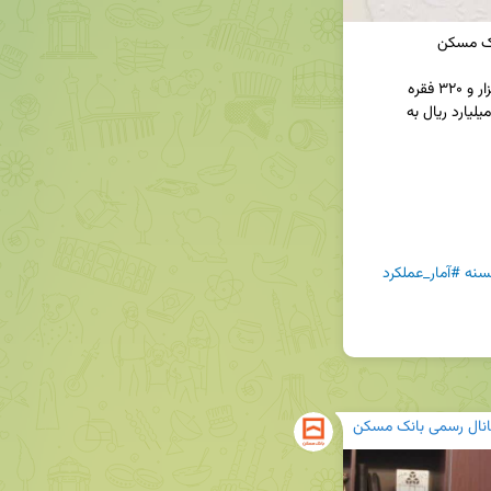
◀️ بانک مسکن از ابتدای امسال تا ۱۳ دی ماه، پنج هزار و ۳۲۰ فقره 
تسهیلات قرض‌الحسنه ازدواج به مبلغ ۱۷ هزار و ۶۸۹ میلیارد ریال به 
سنه
#آمار_عملکرد
انال رسمی بانک مسکن