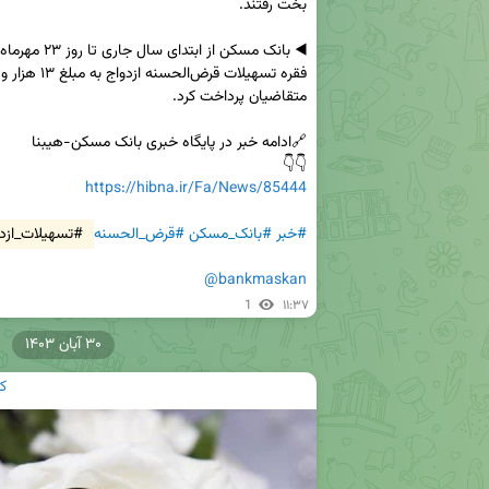
👇👇

https://hibna.ir/Fa/News/85444
#خبر
#بانک_مسکن
#قرض_الحسنه
#تسهیلات_ازدو
@bankmaskan
1
۱۱:۳۷
۳۰ آبان ۱۴۰۳
ک