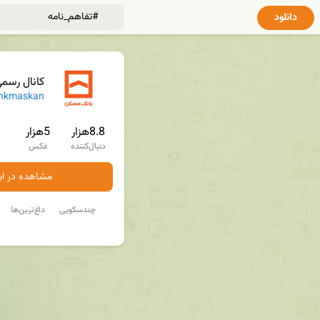
دانلود
کانال رسم
nkmaskan
8.8هزار
5هزار
دنبال‌کننده
عکس
مشاهده در ایت
چندسکویی
داغ‌ترین‌ها