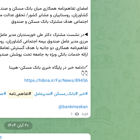
👇👇     

https://hibna.ir/Fa/News/89456
#خبر
#بانک_مسکن
#مدیرعامل
#تفاهم_نامه
#صن
@bankmaskan
1
۱۱:۵۶
۲۰ آبان ۱۴۰۴
ک