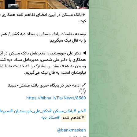
👇👇

https://hibna.ir/Fa/News/8560
#خبر
#بانک_مسکن
#دکتر_علی_خورسندیان
#مدیرعا
#تفاهم_نامه
#ستاد_دیه
@bankmaskan