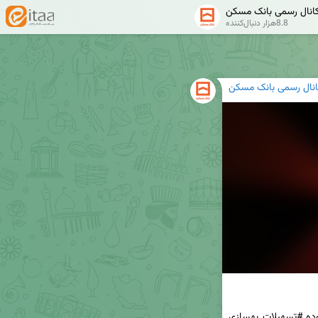
انال رسمی بانک مسکن
8.8هزار دنبال‌کننده
انال رسمی بانک مسکن
ه #تسهیلات_بهسازی 