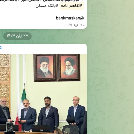
#تفاهم_نامه
@bankmaskan
179
۹:۰
۲۳ آبان ۱۴۰۳
ک