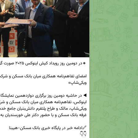
👇👇  
