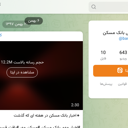
ک
۲۱ بهمن ۱۳۹۷
ی بانک مسکن
ک
@ba
10
643
ویدیو
فایل
12.2M حجم رسانه بالاست
ا
مشاهده در ایتا
قوانین
پرسش‌ها
2:30
#اخبار_مهم_بانک_مسکن #مسکن_مهر #بافت_فرسود