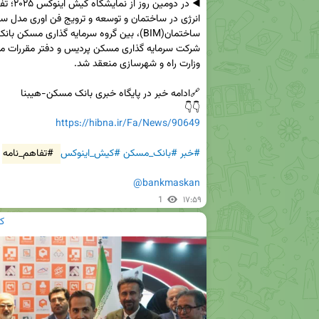
👇👇  

https://hibna.ir/Fa/News/90649
#خبر
#بانک_مسکن
#کیش_اینوکس
#تفاهم_نامه
@bankmaskan
1
۱۷:۵۹
ک