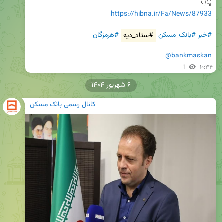
👇👇

https://hibna.ir/Fa/News/87933
#خبر
#بانک_مسکن
#ستاد_دیه
#هرمزگان
@bankmaskan
1
۱۰:۳۴
۶ شهریور ۱۴۰۴
کانال رسمی بانک مسکن