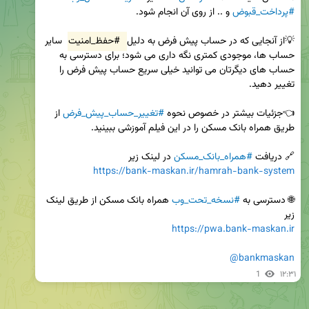
#پرداخت_قبوض
💡از آنجایی که در حساب پیش فرض به دلیل 
#حفظ_امنیت
 سایر 
حساب ها، موجودی کمتری نگه داری می شود؛ برای دسترسی به 
حساب های دیگرتان می توانید خیلی سریع حساب پیش فرض را 
👈جزئیات بیشتر در خصوص نحوه 
#تغییر_حساب_پیش_فرض
 از 
🔗 دریافت 
#همراه_بانک_مسکن
 در لینک زیر

https://bank-maskan.ir/hamrah-bank-system
🌐 دسترسی به 
#نسخه_تحت_وب
 همراه بانک مسکن از طریق لینک 
زیر

https://pwa.bank-maskan.ir
@bankmaskan
1
۱۲:۳۱