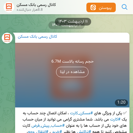
کانال رسمی بانک مسکن
پیوستن
8.8هزار دنبال‌کننده
۱۱ اردیبهشت ۱۴۰۳
۱۱ اردیبهشت ۱۴۰۳
کانال رسمی بانک مسکن
6.7M حجم رسانه بالاست
مشاهده در ایتا
1:20
✅ یکی از ویژگی های 
#مسکن_کارت
 ، امکان اتصال چند حساب به 
یک 
#کارت
 می باشد. شما مشتری گرامی می توانید از میان حساب 
های خود یکی از حساب ها را به عنوان 
#حساب_پیش_فرض
 کارت 
مشخص کنید تا همه 
#تراکنش
 ها نظیر 
#خرید
 ، 
#انتقال_وجه
، 