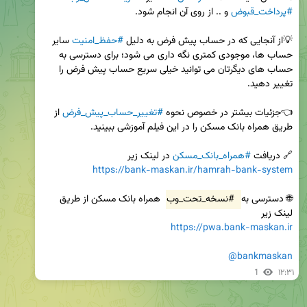
#پرداخت_قبوض
💡از آنجایی که در حساب پیش فرض به دلیل 
#حفظ_امنیت
 سایر 
حساب ها، موجودی کمتری نگه داری می شود؛ برای دسترسی به 
حساب های دیگرتان می توانید خیلی سریع حساب پیش فرض را 
👈جزئیات بیشتر در خصوص نحوه 
#تغییر_حساب_پیش_فرض
 از 
🔗 دریافت 
#همراه_بانک_مسکن
 در لینک زیر

https://bank-maskan.ir/hamrah-bank-system
🌐 دسترسی به 
#نسخه_تحت_وب
 همراه بانک مسکن از طریق 
لینک زیر

https://pwa.bank-maskan.ir
@bankmaskan
1
۱۲:۳۱