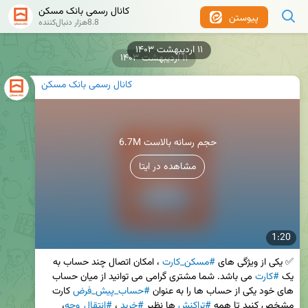
کانال رسمی بانک مسکن
پیوستن
8.8هزار دنبال‌کننده
۱۱ اردیبهشت ۱۴۰۳
۱۱ اردیبهشت ۱۴۰۳
کانال رسمی بانک مسکن
6.7M حجم رسانه بالاست
مشاهده در ایتا
1:20
✅ یکی از ویژگی های 
#مسکن_کارت
 ، امکان اتصال چند حساب به 
یک 
#کارت
 می باشد. شما مشتری گرامی می توانید از میان حساب 
های خود یکی از حساب ها را به عنوان 
#حساب_پیش_فرض
 کارت 
مشخص کنید تا همه 
#تراکنش
 ها نظیر 
#خرید
 ، 
#انتقال_وجه
، 