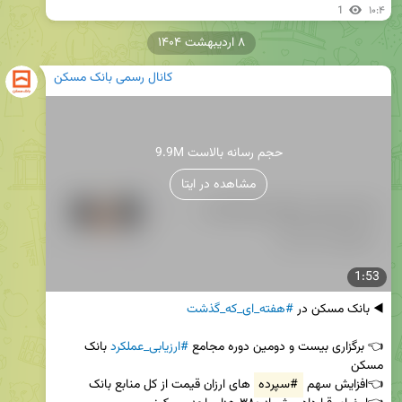
1
۱۰:۴
۸ اردیبهشت ۱۴۰۴
کانال رسمی بانک مسکن
9.9M حجم رسانه بالاست
مشاهده در ایتا
1:53
◀️ بانک مسکن در 
#هفته_ای_که_گذشت
👈 برگزاری بیست و دومین دوره مجامع 
#ارزیابی_عملکرد
 بانک 
👈افزایش سهم 
#سپرده