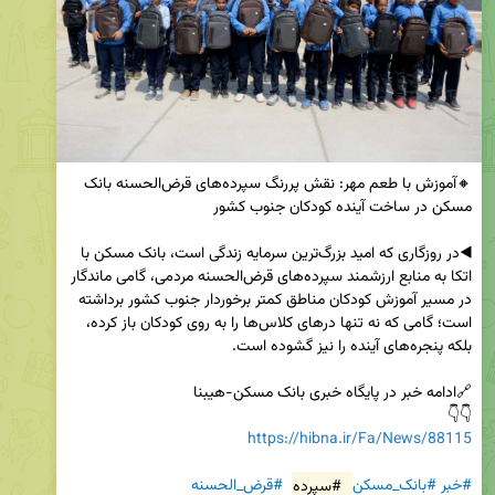
🔸آموزش با طعم مهر: نقش پررنگ سپرده‌های قرض‌الحسنه بانک 
◀️در روزگاری که امید بزرگ‌ترین سرمایه زندگی است، بانک مسکن با 
اتکا به منابع ارزشمند سپرده‌های قرض‌الحسنه مردمی، گامی ماندگار 
در مسیر آموزش کودکان مناطق کمتر برخوردار جنوب کشور برداشته 
است؛ گامی که نه تنها درهای کلاس‌ها را به روی کودکان باز کرده، 
👇👇

https://hibna.ir/Fa/News/88115
#خبر
#بانک_مسکن
#سپرده
#قرض_الحسنه