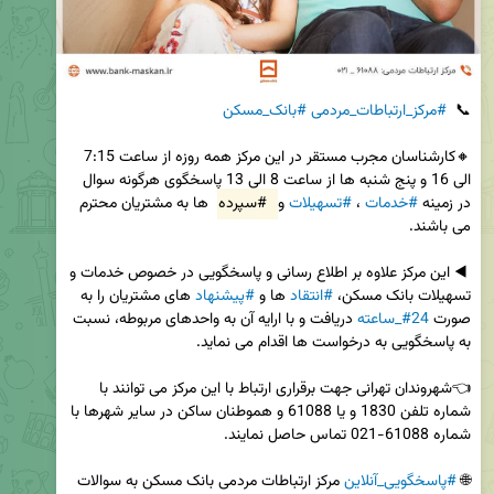
📞  
#مرکز_ارتباطات_مردمی
#بانک_مسکن
🔸کارشناسان مجرب مستقر در این مرکز همه روزه از ساعت 7:15 
الی 16 و پنج شنبه ها از ساعت 8 الی 13 پاسخگوی هرگونه سوال 
در زمینه 
#خدمات
 ، 
#تسهیلات
 و 
#سپرده
 ها به مشتریان محترم 
 ◀️ این مرکز علاوه بر اطلاع رسانی و پاسخگویی در خصوص خدمات و 
تسهیلات بانک مسکن، 
#انتقاد
 ها و 
#پیشنهاد
 های مشتریان را به 
صورت 
#24_ساعته
 دریافت و با ارایه آن به واحدهای مربوطه، نسبت 
👈شهروندان تهرانی جهت برقراری ارتباط با این مرکز می توانند با 
شماره تلفن 1830 و یا 61088 و هموطنان ساکن در سایر شهرها با 
🌐 
#پاسخگویی_آنلاین
 مرکز ارتباطات مردمی بانک مسکن به سوالات 