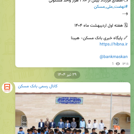
👈امضای قرارداد بیش از ۳۸۰ هزار واحد مسکونی 
#نهضت_ملی_مسکن
🔗 پایگاه خبری بانک مسکن- هیبنا

https://hibna.ir
@bankmaskan
1
۱۳:۱۱
۲۹ تیر ۱۴۰۴
کانال رسمی بانک مسکن