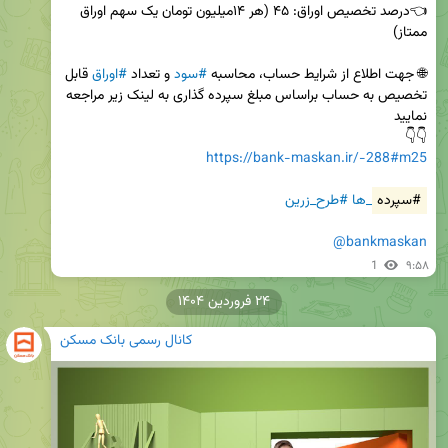
👈درصد تخصیص اوراق: ۴۵ (هر ۱۴میلیون تومان یک سهم اوراق 
🌐 جهت اطلاع از شرایط حساب، محاسبه 
#سود
 و تعداد 
#اوراق
 قابل 
تخصیص به حساب براساس مبلغ سپرده گذاری به لینک زیر مراجعه 
👇👇 

https://bank-maskan.ir/-288#m25
#سپرده
_ها
#طرح_زرین
@bankmaskan
1
۹:۵۸
۲۴ فروردین ۱۴۰۴
کانال رسمی بانک مسکن