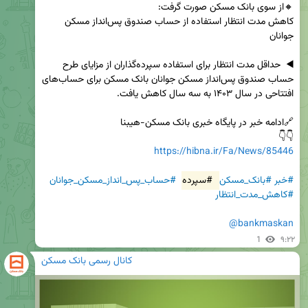
کاهش مدت انتظار استفاده از حساب صندوق پس‌انداز مسکن 
◀️  حداقل مدت انتظار برای استفاده سپرده‌گذاران از مزایای طرح 
حساب صندوق پس‌انداز مسکن جوانان بانک مسکن برای حساب‌های 
👇👇

https://hibna.ir/Fa/News/85446
#خبر
#بانک_مسکن
#سپرده
#حساب_پس_انداز_مسکن_جوانان
#کاهش_مدت_انتظار
@bankmaskan
1
۹:۲۲
کانال رسمی بانک مسکن