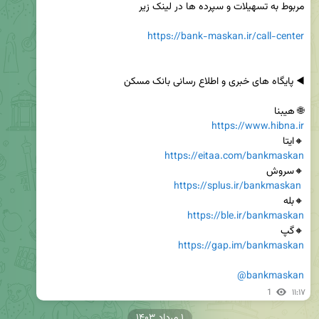
https://bank-maskan.ir/call-center
🌐 هیبنا

https://www.hibna.ir
🔸ایتا

https://eitaa.com/bankmaskan
https://splus.ir/bankmaskan
🔸بله

https://ble.ir/bankmaskan
🔸گپ

https://gap.im/bankmaskan
@bankmaskan
1
۱۱:۱۷
۱ مرداد ۱۴۰۳