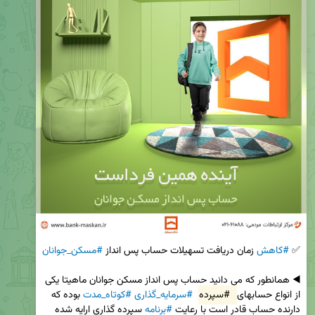
✅ 
#کاهش
 زمان دریافت تسهیلات حساب پس انداز 
#مسکن_جوانان
◀️ همانطور که می دانید حساب پس انداز مسکن جوانان ماهیتا یکی 
از انواع حسابهای 
#سپرده
#سرمایه_گذاری
#کوتاه_مدت
 بوده که 
دارنده حساب قادر است با رعایت 
#برنامه
 سپرده گذاری ارایه شده 