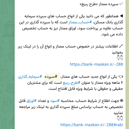
◀️ همانطور که می دانید یکی از انواع حساب های سپرده سرمایه 
گذاری بانک مسکن، 
#حساب_ممتاز
 است که با سپرده گذاری در این 
حساب علاوه بر پرداخت سود، اوراق ممتاز نیز به حساب تخصیص 
🔗 اطلاعات بیشتر در خصوص حساب ممتاز و انواع آن را در لینک زیر 
👇👇 

https://bank-maskan.ir/-288
👈 یکی از انواع جدید حساب های ممتاز، 
#سپرده
#سرمایه_گذاری
۶ ماهه ویژه ممتاز با عنوان 
#طرح_ربیع
 است که برای مشتریان 
🌐 جهت اطلاع از شرایط حساب، محاسبه 
#سود
 و تعداد 
#اوراق
 قابل 
تخصیص به حساب براساس مبلغ سپرده گذاری به لینک زیر مراجعه 
👇👇 

https://bank-maskan.ir/-288#rabi