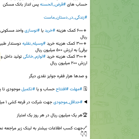
حساب های 
#قرض_الحسنه
#زندگی_در_دستان_ماست
🔹۶۰۰ کمک هزینه 
#خرید
 یا 
#نوسازی
🔹۳۰۰ کمک هزینه خرید 
#وسیله_نقلیه
🔹۳۰۰ کمک هزینه خرید 
#لوازم_خانگی
 تولید داخل و 
🗓️ 
#مهلت
#افتتاح
 حساب و یا 
#تکمیل
◀️ 
#حداقل_موجودی
👇👇
