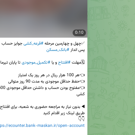
0:10
✅چهل و چهارمین مرحله 
#قرعه_کشی
 جوایز حساب 
پس انداز 
#بانک_مسکن
🗓️مهلت 
#افتتاح
 و یا 
#تکمیل_موجودی
👇👇

tps://ecounter.bank-maskan.ir/open-account