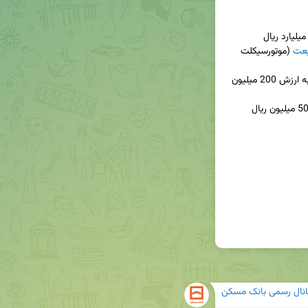
يعت
 (موتورسيكلت 
 توليد داخل، به ارزش 200 میلیون 
انال رسمی بانک مسکن