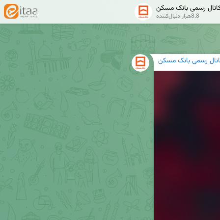
انال رسمی بانک مسکن
8.8هزار دنبال‌کننده
انال رسمی بانک مسکن