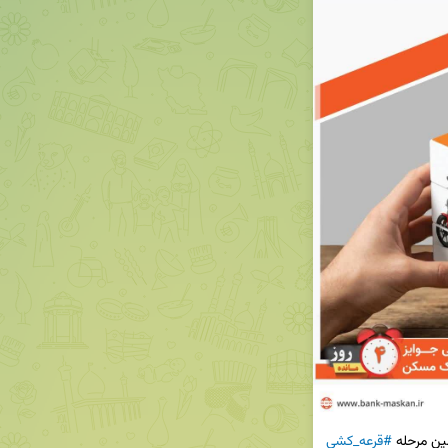
#قرعه_کشی