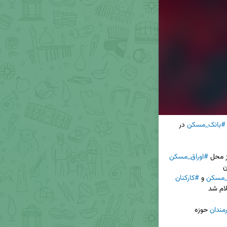
#بانک_مسکن
 در 
ز محل 
#اوراق_مسکن
_مسکن
 و 
#کارکنان
مندان
 حوزه 