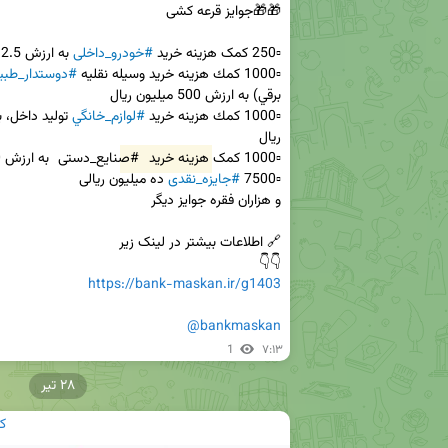
▫️250 کمک هزینه خرید 
#خودرو_داخلی
▫️1000 كمك هزينه خريد وسيله نقليه 
#دوستدار_طب
▫️1000 كمك هزينه خريد 
#لوازم_خانگي
▫️1000 کمک هزینه خرید 
#صنایع_دستی
▫️7500 
#جایزه_نقدی
👇👇

https://bank-maskan.ir/g1403
@bankmaskan
1
۷:۱۳
۲۸ تیر
ک