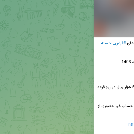
های 
#قرض_الحسنه
👈مفتوح بودن حساب و داشتن حداقل موجودی 500 هزار ریال در روز قرعه 
◀️ بدون نیاز به مراجعه حضوری به شعبه، برای افتتاح حساب غیر حضوری از 
ht