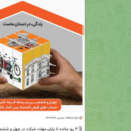
🗓️ ۴ روز مانده تا پایان مهلت شرکت در چهل و ششمین مرحله 