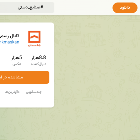
دانلود
کانال رسم
nkmaskan
8.8هزار
5هزار
دنبال‌کننده
عکس
مشاهده در ایت
چندسکویی
داغ‌ترین‌ها