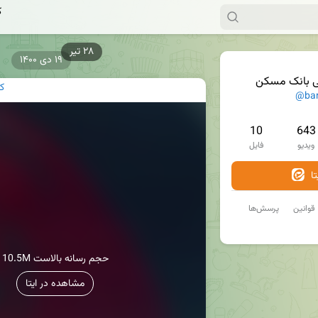
ک
۱۹ دی ۱۴۰۰
ی بانک مسکن
ک
@ba
10
643
ویدیو
فایل
ا
قوانین
پرسش‌ها
10.5M حجم رسانه بالاست
مشاهده در ایتا