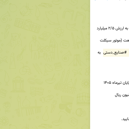
 واحد مسکونی به ارزش ۲/۵ میلیارد 
 دوستدار طبیعت (موتور سیکلت 
#صنایع_دستی
 به 