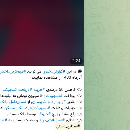
2:24
📻 در این 
#گزارش_خبری
 می توانید 
#مهمترین_اخبار
👈 کاهش 50 درصدی 
#هزینه
#دریافت_تسهیلات
 ا
👈 پرداخت 
#تسهیلات
👈 تقدیر 
#وزیر_راه_و_شهرسازی
 از 
#مدیرعامل_بانک
👈 جزئیات پرداخت 
#تسهیلات_خودمالکی_مسکن
👈 رفع مشکل زوج 
#خبرنگار
👈 اعطای 
#تسهیلات_خرید
 و ساخت مسکن به 
#هنر
#صنایع_دستی