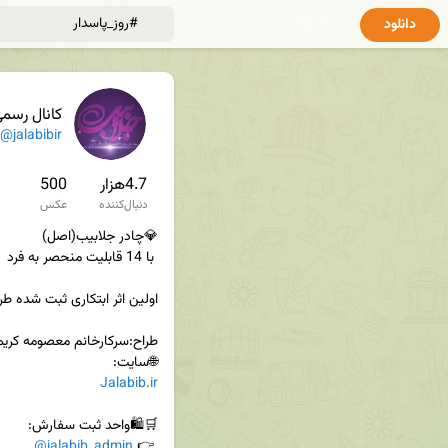
دانلود
کانال رسم
@jalabibir
4.7هزار
500
دنبال‌کننده
عکس
🌐سایت:

Jalabib.ir
@jalabib_admin
 👉 