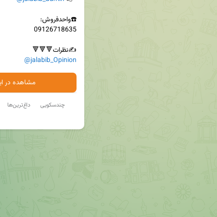
✍نظرات🔻🔻🔻

@jalabib_Opinion
مشاهده در ایت
چندسکویی
داغ‌ترین‌ها