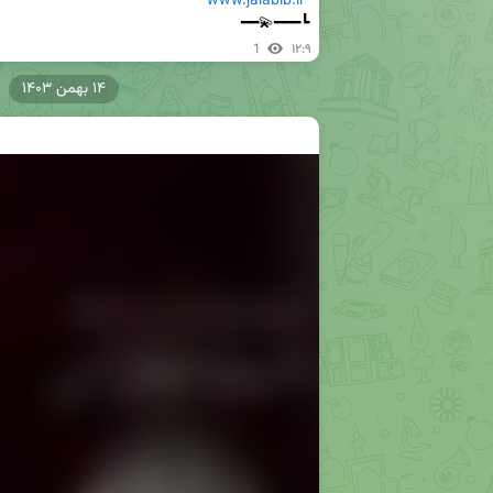
www.jalabib.ir
┗━━━💫━━
1
۱۲:۹
۱۴ بهمن ۱۴۰۳