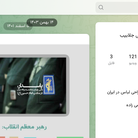
۵ اسفند ۱۴۰۱
ی جلابیب
3
121
ویدیو
فایل