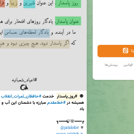
ا
قوانین
پرسش‌ها
 🌐 
#روز_پاسدار
 خدمت 
#حافظان_ثمرات_انقلاب
 
همیشه در 
#خط‌مقدم
باد

@jalabibir
⚜ 