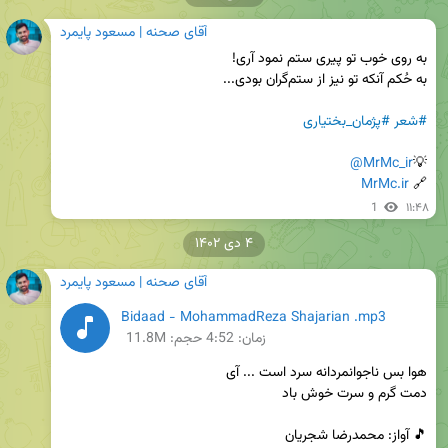
آقای صحنه | مسعود پایمرد
#شعر
#پژمان_بختیاری
@MrMc_ir
💡
MrMc.ir
🔗 
1
۱۱:۴۸
۴ دی ۱۴۰۲
آقای صحنه | مسعود پایمرد
Bidaad - MohammadReza Shajarian .mp3
زمان:
4:52
حجم: 11.8M