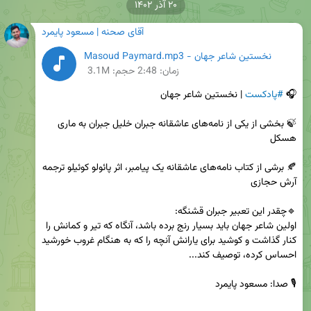
۲۰ آذر ۱۴۰۲
آقای صحنه | مسعود پایمرد
نخستین شاعر جهان - Masoud Paymard.mp3
زمان:
2:48
حجم: 3.1M
🎧 
#پادکست
🍃 بخشی از یکی از نامه‌های عاشقانه جبران خلیل جبران به ماری 
🍂‌ برشی از کتاب نامه‌های عاشقانه یک پیامبر، اثر پائولو کوئیلو ترجمه 
اولین شاعر جهان باید بسیار رنج برده باشد، آنگاه که تیر و کمانش را 
کنار گذاشت و کوشید برای یارانش آنچه را که به هنگام غروب خورشید 