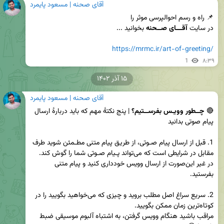
آقای صحنه | مسعود پایمرد
در سایت 
آقـــای صــحنه 
https://mrmc.ir/art-of-greeting/
1
۸:۳۹
۱۵ آذر ۱۴۰۲
آقای صحنه | مسعود پایمرد
🔴 
چــطور وویـس بفرســتیم؟
 | پنج نکتهٔ مهم که باید دربارهٔ ارسال 
1. قبل از ارسال پیام صـوتی، از طریق پیام متنی مطـمئن شوید طرف 
در غیر این‌صورت از ارسال وویس خودداری کنید و پیام متنی 
2. سریع سراغ اصل مطلب بروید و چیزی که می‌خواهید بگویید را در 
مراقب باشید هنگام وویس گرفتن، به اشتباه آلبوم موسیقی ضبط 