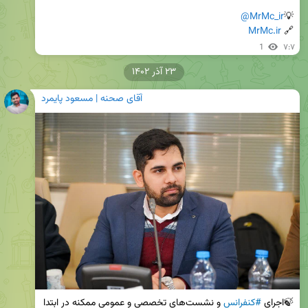
@MrMc_ir
💡
MrMc.ir
🔗 
1
۷:۷
۲۳ آذر ۱۴۰۲
آقای صحنه | مسعود پایمرد
🍃اجرای 
#کنفرانس
 و نشست‌های تخصصی و عمومی ممکنه در ابتدا 