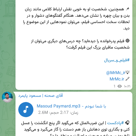
📌 همچنین، شخصیت او به خوبی نقش ارتباط کلامی مانند زبان 
بدن و بیان چهره را نشان می‌دهد. هنگام گفتگوهای دشوار و در 
لحظات سخت احساسی فیلم، می‌توان نمودهایی از این موضوع را 
🔴 فیلم پدرخوانده را دیده‌اید؟ چه درس‌های دیگری می‌توان از 
#فیلم_و_سریال
@MrMc_ir
💡
MrMc.ir
🔗 
1
۱۰:۲۱
آقای صحنه | مسعود پایمرد
با شما نبودم - Masoud Paymard.mp3
زمان:
2:17
حجم: 2.6M
🎧 
#پادکست
 | این ضرب‌المثل که می‌گوید اگر پنج انگشتت را عسل 
کنی و بگذاری توی دهانش باز هم دستت را گاز می‌گیرد و می‌گوید 