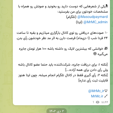
🎙یکی از شعرهایی که دوست دارید رو بخونید و صوتش رو همراه با 
مشخصات خودتون برای من بفرستید: 

@Masoudpaymard
 (تلگرام)

@MrMC_admin
✨ صوت‌های دریافتی رو توی کانال بارگزاری میذاریم و بقیه تا ساعت 
🎁 خوانشی که بیشترین لایک رو داشته باشه ۱۰۰ هزار تومان جایزه 
[نکته ۱: برای دریافت جایزه، شرکت‌کننده باید حتما عضو کانال باشه 
[نکته ۲: رأی گیری فقط در کانال تلگرام انجام میشه. چون ایتا هنوز 
@MrMc_ir
💡
MrMc.ir
🔗 
1
۱۸:۴۴
۲ دی ۱۴۰۲