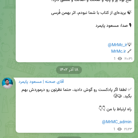
@MrMc_ir
💡
MrMc.ir
🔗 
1
۲۰:۳۱
۱۸ آذر ۱۴۰۲
آقای صحنه | مسعود پایمرد
✅ لطفا اگر پادکست رو گوش دادید، حتما نظرتون رو درموردش بهم 
@MrMC_admin
1
۲۱:۲۳