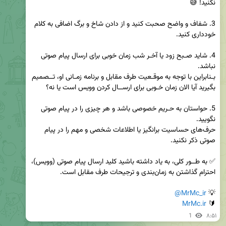
3. شفاف و واضح صحبت کنید و از دادن شاخ و برگ اضافی به کلام 
4. شاید صـبح زود یا آخـر شب زمان خوبی برای ارسال پیام صوتی 
بـنابراین با توجه به موقـعیت طرف مقابل و برنامه زمـانی او، تــصمیم 
5. حواستان به حـریم خصوصی باشد و هر چیزی را در پیام صوتی 
حرف‌های حساسیت برانگیز یا اطلاعات شخصی و مهم را در پیام 
✅ به طــور کلی، به یاد داشته باشید کلید ارسال پیام صوتی (وویس)، 
@MrMc_ir
💡 
MrMc.ir
🔰 
1
۸:۵۱