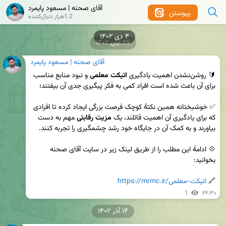
آقای صحنه | مسعود پایمرد
پیوستن
1.2هزار دنبال‌کننده
۴ دی ۱۴۰۲
۲۷ آبان ۱۴۰۲
آقای صحنه | مسعود پایمرد
🔰 روشن‌نشدن اهمیت یادگیری 
اتیکت معلمی
 و نبود منابع مناسب 
✅ خوشبختانه همین نکتۀ کوچک فرصت بزرگی ایجاد کرده تا افرادی 
که برای یادگیری آن اهمیت قائلند، یک 
مزیت رقابتی
 مهم به دست 
💠 ادامهٔ این مطلب را از طریق لینک زیر در سایت آقای صحنه 
🔗 
https://mrmc.ir/اتیکت-معلمی
1
۲۲:۳۰
۱۴ آذر ۱۴۰۲