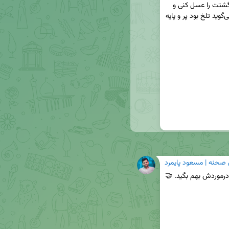
 | این ضرب‌المثل که می‌گوید اگر پنج انگشتت را عسل کنی و 
بگذاری توی دهانش باز هم دستت را گاز می‌گیرد و می‌گوید تلخ بود پر و پایه 
 صحنه | مسعود پایمرد
درموردش بهم بگید. 🤝