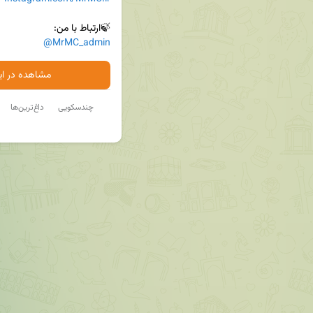
🍃ارتباط با من:

@MrMC_admin
مشاهده در ایت
چندسکویی
داغ‌ترین‌ها