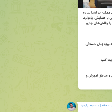
 و نشست‌های تخصصی و عمومی ممکنه در ابتدا ساده 
به نظر بیاد. اما از اونجا که این برنامه‌ها فضای متفاوتی با همایش، یادواره، 
کنگره و... داره ممکنه مجری کم‌تجربه یا سهل‌انگار رو با چالش‌های جدی 
🔹حتماً مطالب کافی و مناسبی برای فواصل برنامه -به ویژه زمان خستگی 
اجرای نشست هم‌اندیشی کارشناسان پشتیبانی نواحی و مناطق آموزش و 
 صحنه | مسعود پایمرد