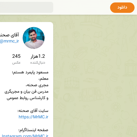
دانلود
آقای صحنه
@mrmc_ir
1.2هزار
245
دنبال‌کننده
عکس
سایت آقای صحنه:

https://MrMC.ir
صفحه اینستاگرام:

Instagram.com/MrMC.ir