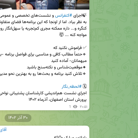
🍃اجرای 
#کنفرانس
🗓 
#لحظه_نگار
پرورش استان اصفهان، آذرماه ۱۴۰۲

1
۲۰:۵۱
۳۰ آذر ۱۴۰۲
آقای