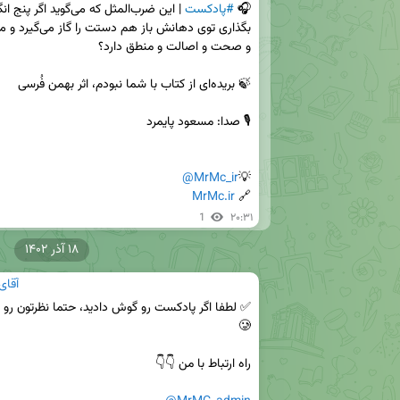
🎧 
#پادکست
@MrMc_ir
💡
MrMc.ir
🔗 
1
۲۰:۳۱
۱۸ آذر ۱۴۰۲
آقای
✅ لطفا اگر پادکست رو گوش دادید، حتما نظرتون رو 