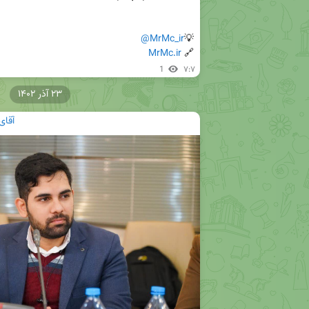
@MrMc_ir
💡
MrMc.ir
🔗 
1
۷:۷
۲۳ آذر ۱۴۰۲
آقای