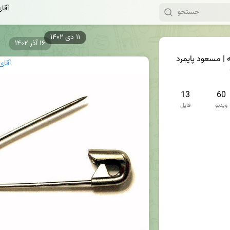
آقا
۱۶ آذر ۱۴۰۲
 | مسعود پایمرد
آقای
13
60
ویدیو
فایل