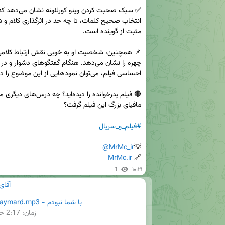
#فیلم_و_سریال
@MrMc_ir
💡
MrMc.ir
🔗 
1
۱۰:۲۱
آقای
با شما نبودم - Masoud Paymard.mp3
زمان:
2:17
حج