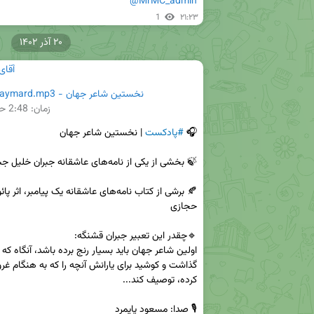
@MrMC_admin
1
۲۱:۲۳
۲۰ آذر ۱۴۰۲
آقای
نخستین شاعر جهان - Masoud Paymard.mp3
زمان:
2:48
حج
🎧 
#پادکست