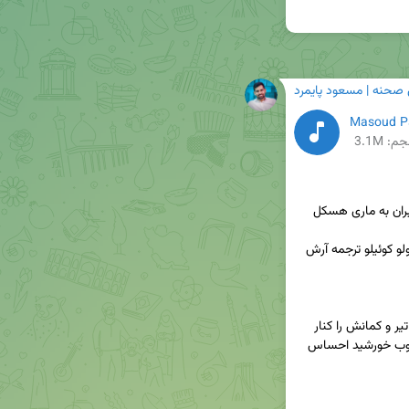
 صحنه | مسعود پایمرد
م: 3.1M
🍂‌ برشی از کتاب نامه‌های عاشقانه یک پیامبر، اثر پائولو کوئیلو ترجمه آرش 
اولین شاعر جهان باید بسیار رنج برده باشد، آنگاه که تیر و کمانش را کنار 
گذاشت و کوشید برای یارانش آنچه را که به هنگام غروب خورشید احساس 