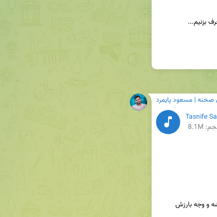
 صحنه | مسعود پایمرد
م: 8.1M
🍃 غزل زیباییه که مربوط به روزهای جوانی حافظ میشه و وجه بارزش 