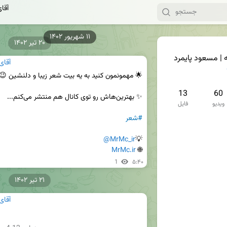
آقا
۲۰ تیر ۱۴۰۲
 | مسعود پایمرد
آقای
13
60
ویدیو
فایل
#شعر
@MrMc_ir
💡
MrMc.ir
🌐 
1
۵:۴۰
۲۱ تیر ۱۴۰۲
آقای