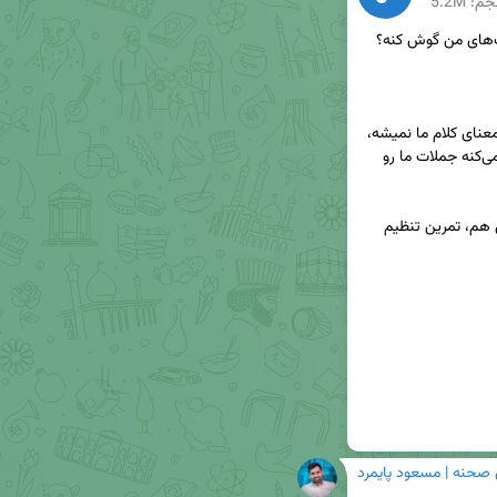
م: 5.2M
🍂 یعنی یا این‌قدر تند حرف می‌زنیم که کسی متوجه معنای کلام ما نمیشه، 
یا این‌قدر آروم صحبت می‌کنیم که مخاطب حوصله نمی‌کنه جملات ما رو 
✅ یکی از راه‌حل‌های خوب و مؤثر برای رفع این مشکل هم، تمرین تنظیم 
 صحنه | مسعود پایمرد