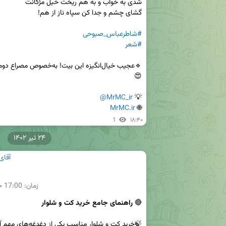
#شاطرعباس_صبوحی
#شعر
@MrMC_ir
💡 
MrMC.ir
🌐 
1
۱۸:۴۰
۲۴ تیر ۱۴۰۲
آقای
زمان:
17:00
ح
🔴 
راهنمای جامع خرید کت و شلوار