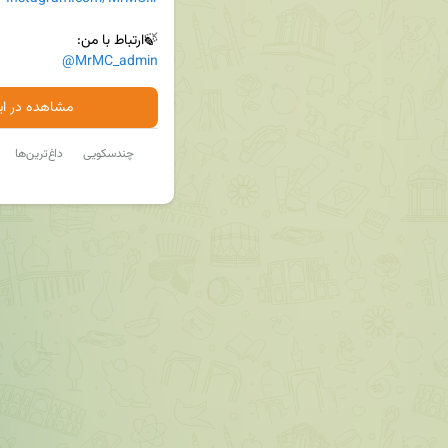
🍃ارتباط با من:

@MrMC_admin
مشاهده در ایت
چندسکویی
داغ‌ترین‌ها