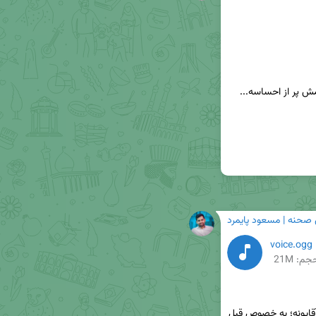
🔹عجیب خیال‌انگیزه این بیت! به‌خصوص مصراع دومش پر از احساسه... 
 صحنه | مسعود پایمرد
voice.ogg
جم: 21M
🍃خرید کت و شلوار مناسب یکی از دغدغه‌های مهم آقایونه؛ به خصوص قبل 