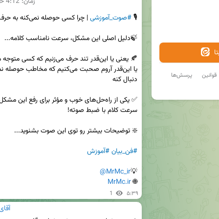
زمان:
4:12
حج
🎙 
#صوت_آموزشی
ا
قوانین
پرسش‌ها
#فن_بیان
#آموزش
@MrMc_ir
💡
MrMc.ir
🌐 
1
۵:۳۹
آقای