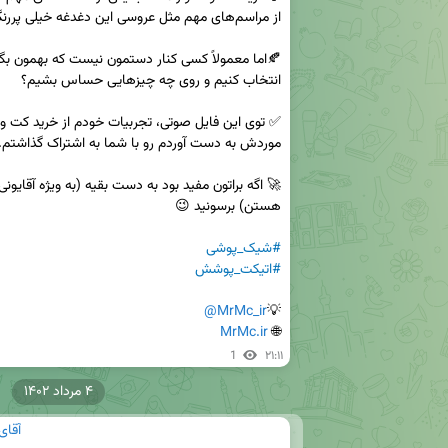
#شیک_پوشی
#اتیکت_پوشش
@MrMc_ir
💡
MrMc.ir
🌐 
1
۲۱:۱۱
۴ مرداد ۱۴۰۲
آقای