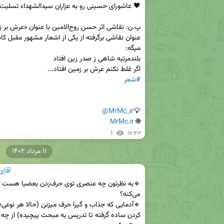
اگر غلط نکنم عرش بر زمین افتاد...

#شعر
@MrMc_ir
💡
MrMc.ir
🌐 
1
۱۷:۴۳
۱۱ مرداد ۱۴۰۲
آقای