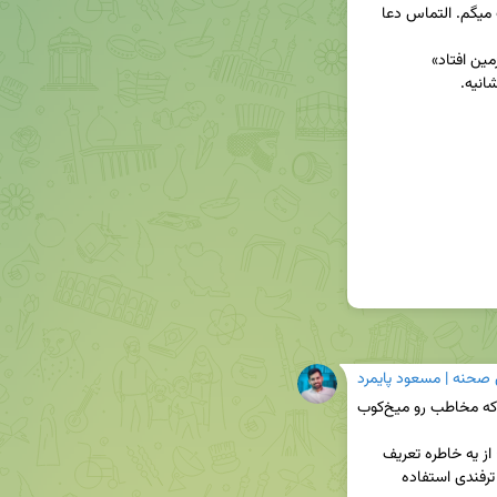
 صحنه | مسعود پایمرد
🔹به نظرتون چه عنصری توی حرف‌زدن بعضیا هست که مخاطب رو‌ میخ‌کوب 
🔹آدمایی که جذاب و گیرا حرف میزنن (حالا هر نوعی؛ از یه خاطره تعریف 
کردن ساده گرفته تا تدریس یه مبحث پیچیده) از چه ترفندی استفاده 