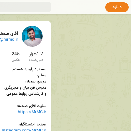
دانلود
آقای صحنه
@mrmc_ir
1.2هزار
245
دنبال‌کننده
عکس
سایت آقای صحنه:

https://MrMC.ir
صفحه اینستاگرام:

Instagram.com/MrMC.ir