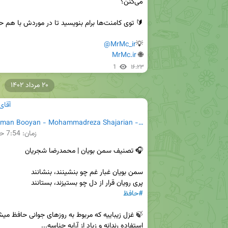
@MrMc_ir
💡
MrMc.ir
🌐 
1
۱۶:۲۳
۲۰ مرداد ۱۴۰۲
آقای
Tasnife Saman Booyan - Mohammadreza Shajarian - Homayoun Shajarian.mp3
زمان:
7:54
حج
پری رویان قرار از دل چو بستیزند، بستانند

#حافظ