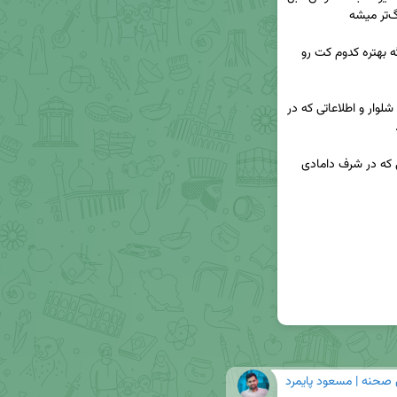
🍂اما معمولاً کسی کنار دستمون نیست که بهمون بگه بهتره کدوم کت رو 
✅ توی این فایل صوتی، تجربیات خودم از خرید کت و شلوار و اطلاعاتی که در 
🚀 اگه براتون مفید بود به دست بقیه (به ویژه آقایونی که در شرف دامادی 
 صحنه | مسعود پایمرد