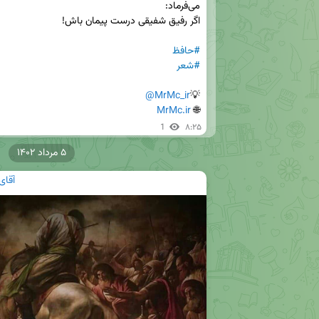
#حافظ
#شعر
@MrMc_ir
💡
MrMc.ir
🌐 
1
۸:۲۵
۵ مرداد ۱۴۰۲
آقای