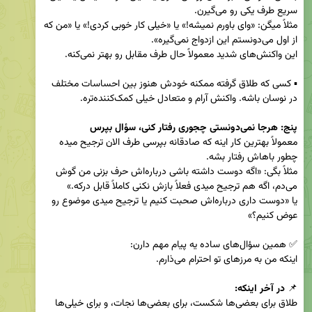
مثلاً میگن: «وای باورم نمیشه!» یا «خیلی کار خوبی کردی!» یا «من که 
▪️ کسی که طلاق گرفته ممکنه خودش هنوز بین احساسات مختلف 
پنج: هرجا نمی‌دونستی چجوری رفتار کنی، سؤال بپرس  
معمولاً بهترین کار اینه که صادقانه بپرسی طرف الان ترجیح میده 
مثلاً بگی: «اگه دوست داشته باشی درباره‌اش حرف بزنی من گوش 
یا «دوست داری درباره‌اش صحبت کنیم یا ترجیح میدی موضوع رو 
📌 
در آخر اینکه:  
طلاق برای بعضی‌ها شکست، برای بعضی‌ها نجات، و برای خیلی‌ها 