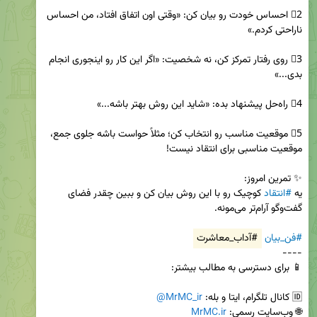
2⃣ احساس خودت رو بیان کن: «وقتی اون اتفاق افتاد، من احساس 
3⃣ روی رفتار تمرکز کن، نه شخصیت: «اگر این کار رو اینجوری انجام 
5⃣ موقعیت مناسب رو انتخاب کن؛ مثلاً حواست باشه جلوی جمع، 
یه 
#انتقاد
 کوچیک رو با این روش بیان کن و ببین چقدر فضای 
#فن_بیان
#آداب_معاشرت
🆔 کانال تلگرام، ایتا و بله: 
@MrMC_ir
🌐 وب‌سایت رسمی: 
MrMC.ir