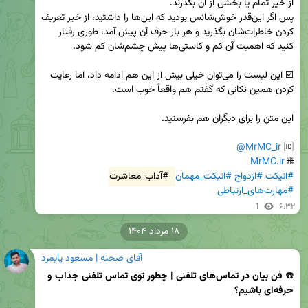
پس اگر این‌قدر خوش‌شانس بودید که این‌ها را داشتید، از خیر تعریف 
کردن خاطرات‌شان بگذرید و هر بار حرف آن پیش آمد، طوری رفتار 
☑️ این لیست را می‌توان خیلی بیش از این هم ادامه داد، اما رعایت 
@MrMC_ir
🆔 
MrMC.ir
🌐 
#اتیکت
#ازدواج
#اتیکت_مهمان
#آداب_معاشرت
#مهارت‌های_ارتباطی
1
۶:۳۲
۱۸ مرداد ۱۴۰۴
آقای صحنه | مسعود پایمرد
☎️ 
فن بیان در تماس‌های تلفنی | چطور توی تماس تلفنی جذاب و 