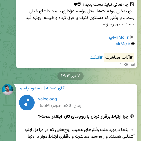
توی بعضی موقعیت‌ها، مثل مراسم عزاداری یا محیط‌های خیلی 
رسمی، یا وقتی که دستتون کثیف یا عرق کرده و خیسه، بهتره قید 
@MrMc_ir
🆔 
MrMc.ir
🌐 
#آداب_معاشرت
#اتیکت
1
۵:۱
۷ دی ۱۴۰۳
آقای صحنه | مسعود پایمرد
voice.ogg
زمان:
5:20
حجم: 6.6M
🔴 
چرا ارتباط برقرار کردن با زوج‌های تازه اینقدر سخته؟ 
✅ اینجا درمورد علت‌ رفتارهای عجیب زوج‌هایی که در مراحل اولیه 
آشنایی هستند و راه‌ورسم معاشرت و برقراری ارتباط موثر با اونها 