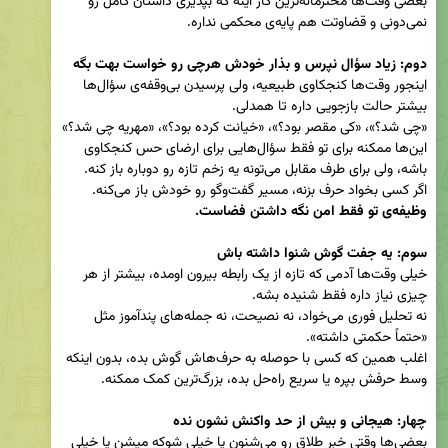
بعضی وقت‌ها محترمانه‌ترین کار اینه که بپذیری داستان کامل رو 
دوم: زیاد سؤال نپرس و بذار خودش هرچی رو خواست بهت بگه  
اینجور وقت‌ها کنجکاوی طبیعیه، ولی پرسیدن بی‌وقفه‌ی سؤال‌ها 
این‌ها ممکنه برای تو فقط سؤال‌هایی برای ارضای حس کنجکاوی 
اگر کسی بخواد حرف بزنه، مسیر گفت‌وگو رو خودش باز می‌کنه. 
وظیفه‌ی تو فقط امن نگه داشتن فضاست.
سوم: یه جفت گوش شنوا داشته باش  
خیلی وقت‌ها آدمی که تازه از یک رابطه بیرون اومده، بیشتر از هر 
نه تحلیل فوری می‌خواد، نه نصیحت، نه جمله‌های پندآموز مثل 
اغلب همین که کسی با حوصله به حرف‌هاش گوش بده، بدون اینکه 
چهار: هیجانی و بیش از حد واکنش نشون نده  
بعضی‌ها وقتی خبر طلاق رو می‌شنون یا خیلی شوکه میشن یا خیلی 