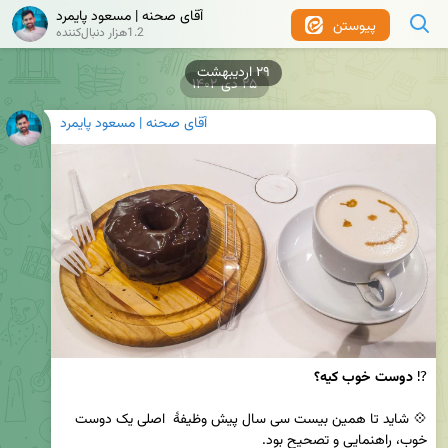
آقای صحنه | مسعود پایمرد
پیوستن
1.2هزار دنبال‌کننده
۲۹ اردیبهشت
۲۵ دی ۱۴۰۲
آقای صحنه | مسعود پایمرد
⁉️ 
دوست خوب کیه؟
💠 شاید تا همین بیست سی سال پیش وظیفهٔ  اصلی یک دوست 