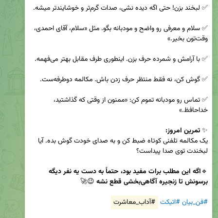
✅ سلام و معرفی رو واضح و مودبانه بگو. مثل «سلام، آقای احمدی، 
✅ تماس رو مودبانه تموم کن: «ممنون از وقتی که گذاشتید، 
✨ 
تمرین امروز:

یک مکالمه تلفنی کوتاه ضبط کن و به صدای خودت گوش بده. آیا 
🔹
اگه این مطلب برات مفید بود، حتماً به دست یه نفر دیگه 
برسونش تا زنجیره آگاهی‌بخشی قطع نشه
#فن_بیان
#اتیکت
#آداب_معاشرت