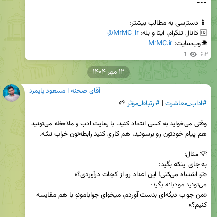
🆔 کانال تلگرام، ایتا و بله: 
@MrMC_ir
🌐 وب‌سایت: 
MrMC.ir
1
۶:۲
۱۲ مهر ۱۴۰۴
آقای صحنه | مسعود پایمرد
#اداب_معاشرت
 | 
#ارتباط_مؤثر
وقتی می‌خواید به کسی انتقاد کنید، با رعایت ادب و ملاحظه می‌تونید 
«من جواب دیگه‌ای بدست آوردم، میخوای جوابامونو با هم مقایسه 