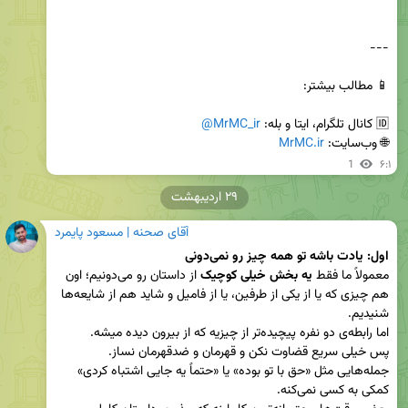
🆔 کانال تلگرام، ایتا و بله: 
@MrMC_ir
🌐 وب‌سایت: 
MrMC.ir
1
۶:۱
۲۹ اردیبهشت
آقای صحنه | مسعود پایمرد
اول: یادت باشه تو همه چیز رو نمی‌دونی  
معمولاً ما فقط 
یه بخش خیلی کوچیک
 از داستان رو می‌دونیم؛ اون 
هم چیزی که یا از یکی از طرفین، یا از فامیل و شاید هم از شایعه‌ها 
پس خیلی سریع قضاوت نکن و قهرمان و ضدقهرمان نساز. 
جمله‌هایی مثل «حق با تو بوده» یا «حتماً یه جایی اشتباه کردی» 