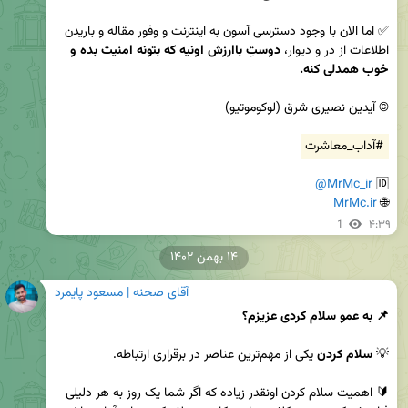
✅ اما الان با وجود دسترسی آسون به اینترنت و وفور مقاله و باریدن 
اطلاعات از در و دیوار، 
دوستِ باارزش اونیه که بتونه امنیت بده و 
خوب همدلی کنه.
#آداب_معاشرت
@MrMc_ir
🆔 
MrMc.ir
🌐 
1
۴:۳۹
۱۴ بهمن ۱۴۰۲
آقای صحنه | مسعود پایمرد
📌 به عمو سلام کردی عزیزم؟ 
💡 
سلام کردن
🔰 اهمیت سلام کردن اونقدر زیاده که اگر شما یک روز به هر دلیلی 