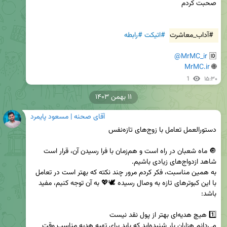
#آداب_معاشرت
#اتیکت
#رابطه
@MrMC_ir
🆔 
MrMC.ir
🌐 
1
۱۵:۳۰
۱۱ بهمن ۱۴۰۳
آقای صحنه | مسعود پایمرد
🔘 ماه شعبان در راه است و هم‌زمان با فرا رسیدن آن، قرار است 
به همین مناسبت، فکر کردم مرور چند نکته که بهتر است در تعامل 
با این کبوترهای تازه به وصال رسیده 🕊️💖 به آن توجه کنیم، مفید 
می‌دانم هزاران بار شنیده‌اید که باید برای تهیه هدیه مناسب وقت 