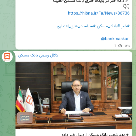
👇👇

https://hibna.ir/Fa/News/86736
#خبر
#بانک_مسکن
#سیاست_های_اعتباری
@bankmaskan
1
۱۴:۰
کانال رسمی بانک مسکن