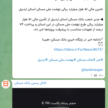
◀ مدیر شعب بانک مسکن استان اردبیل از تأمین مالی ۵۱ هزار 
میلیارد ریالی طرح نهضت ملی مسکن در این استان و پرداخت ۷۴ 
👇👇

https://hibna.ir/Fa/News/86737
#خبر
#بانک_مسکن
#نهضت_ملی_مسکن
#اردبیل
@bankmasjan
1
۱۴:۰
کانال رسمی بانک مسکن
8.7M حجم رسانه بالاست