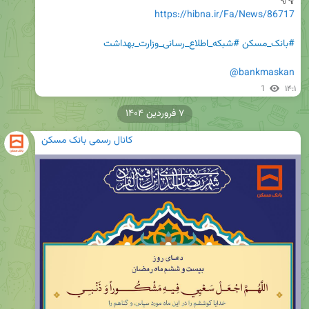
👇👇

https://hibna.ir/Fa/News/86717
#بانک_مسکن
#شبکه_اطلاع_رسانی_وزارت_بهداشت
@bankmaskan
1
۱۴:۱
۷ فروردین ۱۴۰۴
کانال رسمی بانک مسکن