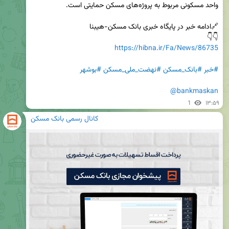
👇👇

https://hibna.ir/Fa/News/86735
#خبر
#بانک_مسکن
#نهضت_ملی_مسکن
#بوشهر
@bankmaskan
1
۱۳:۵۹
کانال رسمی بانک مسکن