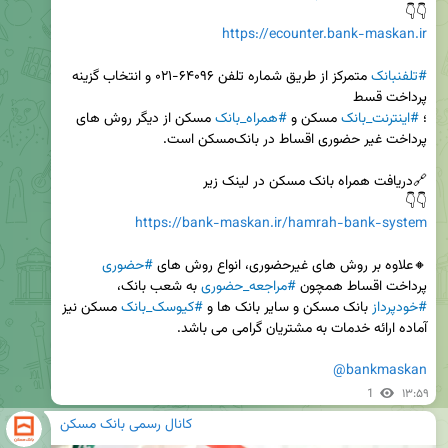
👇👇

https://ecounter.bank-maskan.ir
#تلفنبانک
 متمرکز از طريق شماره تلفن ۶۴۰۹۶-۰۲۱ و انتخاب گزينه 
؛ 
#اينترنت_بانک
 مسکن و 
#همراه_بانک
 مسکن از دیگر روش های 
👇👇

https://bank-maskan.ir/hamrah-bank-system
🔸علاوه بر روش های غیرحضوری، انواع روش های 
#حضوری
پرداخت اقساط همچون 
#مراجعه_حضوری
 به شعب بانک، 
#خودپرداز
 بانک مسکن و سایر بانک ها و 
#کيوسک_بانک
 مسکن نیز 
@bankmaskan
1
۱۳:۵۹
کانال رسمی بانک مسکن