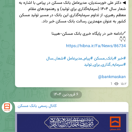
◀ دکتر علی خورسندیان، مدیرعامل بانک مسکن در پیامی با اشاره به 
شعار سال ۱۴۰۴ (سرمایه‌گذاری برای تولید) و رهنمودهای مقام 
معظم رهبری، از تداوم سرمایه‌گذاری این بانک در مسیر تولید مسکن 
👇👇

https://hibna.ir/Fa/News/86734
#خبر
#بانک_مسکن
#پیام_مدیرعامل
#شعار_سال
#سرمایه_گذاری_برای_تولید
@bankmaskan
1
۱۵:۲
۶ فروردین ۱۴۰۴
کانال رسمی بانک مسکن