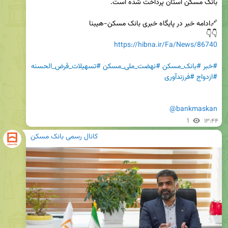
👇👇

https://hibna.ir/Fa/News/86740
#خبر
#بانک_مسکن
#نهضت_ملی_مسکن
#تسهیلات_قرض_الحسنه
#ازدواج
#فرزندآوری
@bankmaskan
1
۱۳:۴۴
کانال رسمی بانک مسکن