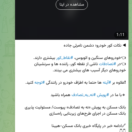
مشاهده در ایتا
1:11
👈خودروهای سنگین و اتوبوس، 
#نقاط_کور
👈در 
#تصادفات
 ناشی از نقطه کور، راننده ها و سرنشینان 
❗️علاوه بر 
#آینه
 ها حتما به اطراف خودرو در رانندگی 
#توجه
🔹با ما در 
#پویش
#نه_به_تصادف
بانک مسکن به پویش «نه به تصادف» پیوست/ مسئولیت پذیری 