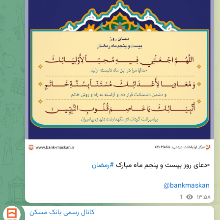
▫️دعای روز بیست و پنجم ماه مبارک 
#رمضان
@bankmaskan
1
۱۳:۵۸
کانال رسمی بانک مسکن