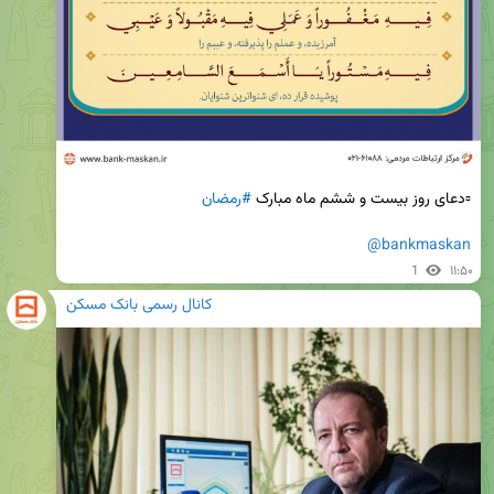
▫️دعای روز بیست و ششم ماه مبارک 
#رمضان
@bankmaskan
1
۱۱:۵۰
کانال رسمی بانک مسکن