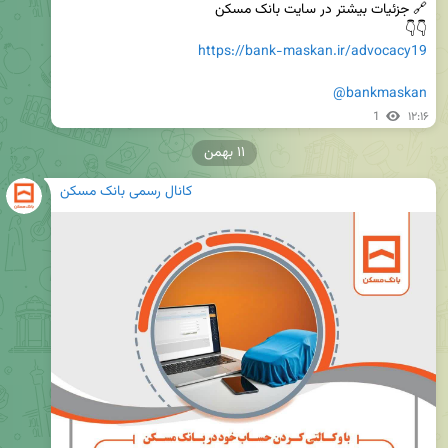
👇👇 

https://bank-maskan.ir/advocacy19
@bankmaskan
1
۱۲:۱۶
۱۱ بهمن
کانال رسمی بانک مسکن