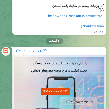
👇👇 

https://bank-maskan.ir/advocacy21
@bankmaskan
1
۱۳:۱۹
۳ اسفند
کانال رسمی بانک مسکن