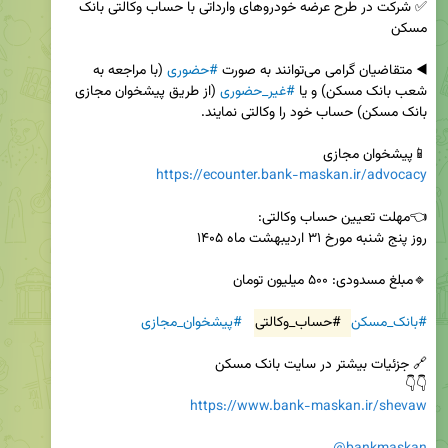
✅ شرکت در طرح عرضه خودروهای وارداتی با حساب وکالتی بانک 
◀️ متقاضیان گرامی می‌توانند به صورت 
#حضوری
 (با مراجعه به 
شعب بانک مسکن) و یا 
#غیر_حضوری
 (از طریق پیشخوان مجازی 
📱پیشخوان مجازی 

https://ecounter.bank-maskan.ir/advocacy
#بانک_مسکن
#حساب_وکالتی
#پیشخوان_مجازی
👇👇 

https://www.bank-maskan.ir/shevaw