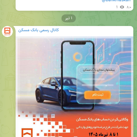
@bankmaskan
1
۸:۰
۱ تیر
کانال رسمی بانک مسکن