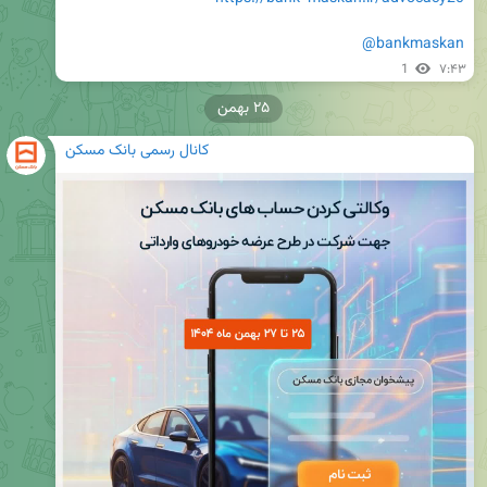
@bankmaskan
1
۷:۴۳
۲۵ بهمن
کانال رسمی بانک مسکن