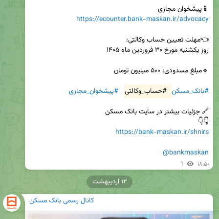
📱پیشخوان مجازی 

https://ecounter.bank-maskan.ir/advocacy
#بانک_مسکن
#حساب_وکالتی
#پیشخوان_مجازی
👇👇 

https://bank-maskan.ir/shnirs
@bankmaskan
1
۱۸:۵۰
۱۲ اردیبهشت
کانال رسمی بانک مسکن