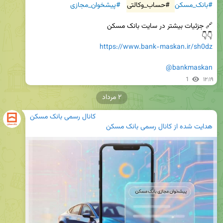
#بانک_مسکن
#حساب_وکالتی
#پیشخوان_مجازی
👇👇 

https://www.bank-maskan.ir/sh0dz
@bankmaskan
1
۱۲:۱۹
۲ مرداد
کانال رسمی بانک مسکن
هدایت شده از
کانال رسمی بانک مسکن