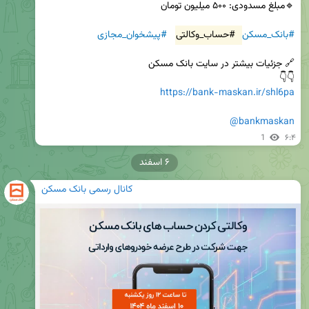
#بانک_مسکن
#حساب_وکالتی
#پیشخوان_مجازی
👇👇 

https://bank-maskan.ir/shl6pa
@bankmaskan
1
۶:۴
۶ اسفند
کانال رسمی بانک مسکن