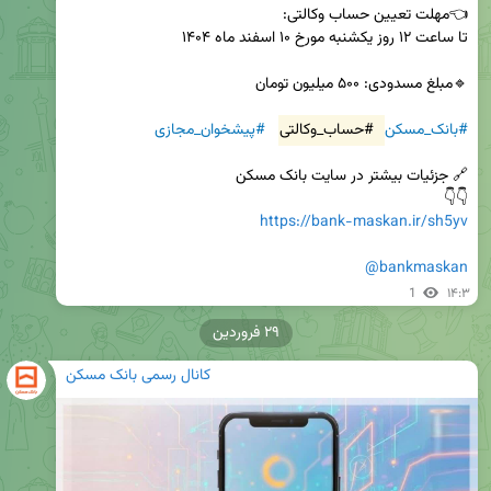
#بانک_مسکن
#حساب_وکالتی
#پیشخوان_مجازی
👇👇 

https://bank-maskan.ir/sh5yv
@bankmaskan
1
۱۴:۳
۲۹ فروردین
کانال رسمی بانک مسکن