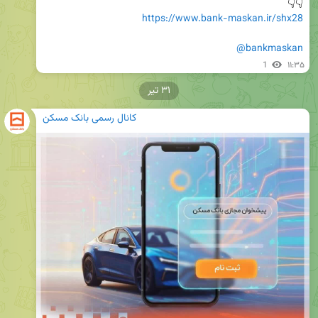
👇👇 

https://www.bank-maskan.ir/shx28
@bankmaskan
1
۱۱:۳۵
۳۱ تیر
کانال رسمی بانک مسکن