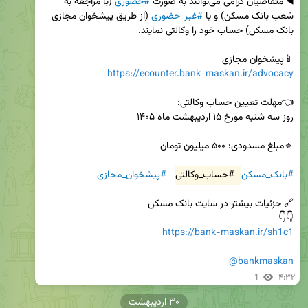
◀️ متقاضیان گرامی می‌توانند به صورت 
#حضوری
 (با مراجعه به 
شعب بانک مسکن) و یا 
#غیر_حضوری
 (از طریق پیشخوان مجازی 
📱پیشخوان مجازی 

https://ecounter.bank-maskan.ir/advocacy
#بانک_مسکن
#حساب_وکالتی
#پیشخوان_مجازی
👇👇 

https://bank-maskan.ir/sh1c1
@bankmaskan
1
۴:۳۲
۳۰ اردیبهشت