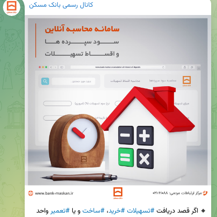
کانال رسمی بانک مسکن
🔸 اگر قصد دریافت 
#تسهیلات
#خرید
، 
#ساخت
 و یا 
#تعمیر
 واحد 