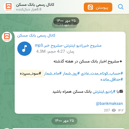
کانال رسمی بانک مسکن
پیوستن
8.8هزار دنبال‌کننده
۲۵ مهر ۱۴۰۰
۱۶ دی ۱۳۹۷
کانال رسمی بانک مسکن
مشروح خبررادیو اینترنتی-مشروح خبر.mp3
زمان:
4:27
حجم: 4.3M
#حساب_کوتاه_مدت_عادی
#روز_شمار
#ماه_شمار
#سود_سپرده
#حداقل_مانده
📻با 
#رادیو_اینترنتی
@bankmaksan
207
۱۴:۲
۲۵ مهر ۱۴۰۰