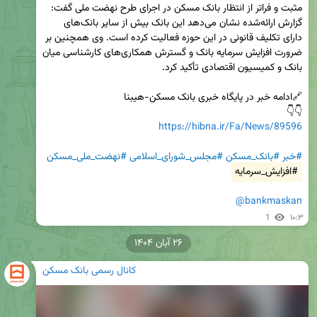
مثبت و فراتر از انتظار بانک مسکن در اجرای طرح نهضت ملی گفت: 
گزارش ارائه‌شده نشان می‌دهد این بانک بیش از سایر بانک‌های 
دارای تکلیف قانونی در این حوزه فعالیت کرده است. وی همچنین بر 
ضرورت افزایش سرمایه بانک و گسترش همکاری‌های کارشناسی میان 
👇👇 

https://hibna.ir/Fa/News/89596
#خبر
#بانک_مسکن
#مجلس_شورای_اسلامی
#نهضت_ملی_مسکن
#افزایش_سرمایه
@bankmaskan
1
۱۰:۳
۲۶ آبان ۱۴۰۴
کانال رسمی بانک مسکن