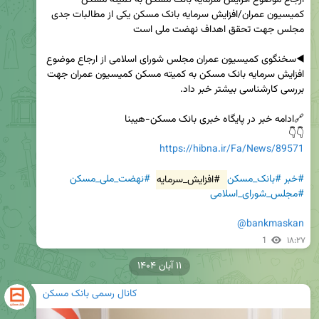
ارجاع موضوع افزایش سرمایه بانک مسکن به کمیته مسکن 
کمیسیون عمران/افزایش سرمایه بانک مسکن یکی از مطالبات جدی 
◀️سخنگوی کمیسیون عمران مجلس شورای اسلامی از ارجاع موضوع 
افزایش سرمایه بانک مسکن به کمیته مسکن کمیسیون عمران جهت 
👇👇 

https://hibna.ir/Fa/News/89571
#خبر
#بانک_مسکن
#افزایش_سرمایه
#نهضت_ملی_مسکن
#مجلس_شورای_اسلامی
@bankmaskan
1
۱۸:۲۷
۱۱ آبان ۱۴۰۴
کانال رسمی بانک مسکن