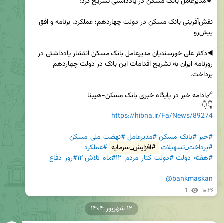
نقش‌آفرینی بانک مسکن در دولت چهاردهم؛ عملکرد، برنامه و افق 
◀️دکتر علی خورسندیان مدیرعامل بانک مسکن انتشار یادداشتی در 
روزنامه ایران به تشریح اقدامات این بانک در دولت چهاردهم 
👇👇   

https://hibna.ir/Fa/News/89274
#خبر
#بانک_مسکن
#مدیرعامل
#نهضت_ملی_مسکن
#پرداخت_تسهیلات
#افزایش_سرمایه
#عملکرد
#هفته_دولت
#دولت_کنار_مردم
#۱۲ماه_تلاش
#۱۲روز_دفاع
@bankmaskan
1
۱۰:۲۶
۱۲ شهریور ۱۴۰۴