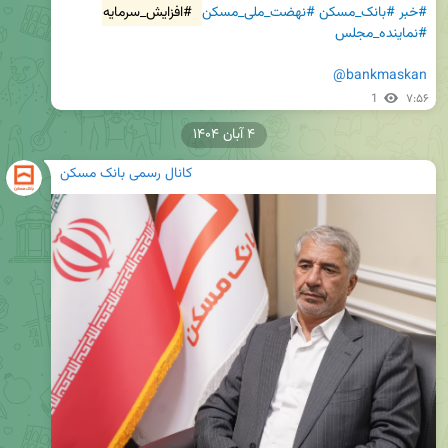
#خبر
#بانک_مسکن
#نهضت_ملی_مسکن
#افزایش_سرمایه
#نماینده_مجلس
@bankmaskan
1
۷:۵۶
۴ آبان ۱۴۰۴
کانال رسمی بانک مسکن