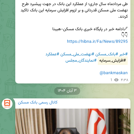
طی مردادماه سال جاری؛ از عملکرد این بانک در جهت پیشبرد طرح 
نهضت ملی مسکن قدردانی و بر لزوم افزایش سرمایه این بانک تاکید 
👇👇   

https://hibna.ir/Fa/News/89295
#خبر
#بانک_مسکن
#نهضت_ملی_مسکن
#عملکرد
#افزایش_سرمایه
#نمایندگان_مجلس
@bankmaskan
1
۴:۳۸
۳ آبان ۱۴۰۴
کانال رسمی بانک مسکن