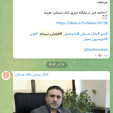
👇👇   

https://hibna.ir/Fa/News/90738
#خبر
#بانک_مسکن
#مدیرعامل
#افزایش_سرمایه
#وزیر
#کمیسیون_عمران
@bankmaskan
1
۸:۱۰
۱۷ آذر ۱۴۰۴
کانال رسمی بانک مسکن