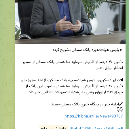
تأمین ۴۰ درصد از افزایش سرمایه ۱۰۰ همتی بانک مسکن از مسیر 
◀️صابر عسکرپور، رئیس هیات‌مدیره بانک مسکن، از اخذ مجوز برای 
تأمین ۴۰ درصد از افزایش سرمایه ۱۰۰ همتی مصوب این بانک از 
👇👇 

https://hibna.ir/Fa/News/90787
#خبر
#بانک_مسکن
#انتشار_اوراق
#افزایش_سرمایه