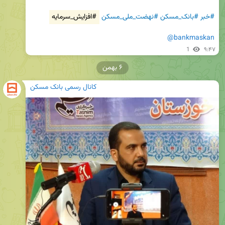
#خبر
#بانک_مسکن
#نهضت_ملی_مسکن
#افزایش_سرمایه
@bankmaskan
1
۹:۴۷
۶ بهمن
کانال رسمی بانک مسکن