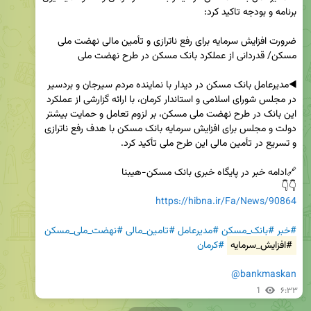
ضرورت افزایش سرمایه برای رفع ناترازی و تأمین مالی نهضت ملی 
◀️مدیرعامل بانک مسکن در دیدار با نماینده مردم سیرجان و بردسیر 
در مجلس شورای اسلامی و استاندار کرمان، با ارائه گزارشی از عملکرد 
این بانک در طرح نهضت ملی مسکن، بر لزوم تعامل و حمایت بیشتر 
دولت و مجلس برای افزایش سرمایه بانک مسکن با هدف رفع ناترازی 
👇👇  

https://hibna.ir/Fa/News/90864
#خبر
#بانک_مسکن
#مدیرعامل
#تامین_مالی
#نهضت_ملی_مسکن
#افزایش_سرمایه
#کرمان
@bankmaskan
1
۶:۳۳