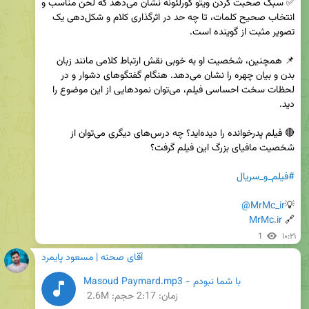
✅ سبک صحبت کردن ویتو کورلئونه نشان می‌دهد که لحن مناسب و 
انتخاب صحیح کلمات، تا چه حد در اثرگذاری کلام و شکل‌دهی یک 
📌 همچنین، شخصیت او به خوبی نقش ارتباط کلامی مانند زبان 
بدن و بیان چهره را نشان می‌دهد. هنگام گفتگوهای دشوار و در 
لحظات سخت احساسی فیلم، می‌توان نمودهایی از این موضوع را 
🔴 فیلم پدرخوانده را دیده‌اید؟ چه درس‌های دیگری می‌توان از 
#فیلم_و_سریال
@MrMc_ir
💡
MrMc.ir
🔗 
1
۱۰:۲۱
آقای صحنه | مسعود پایمرد
با شما نبودم - Masoud Paymard.mp3
زمان:
2:17
حجم: 2.6M