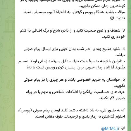
2. سریع سراغ اصل مطلب بروید و چیزی که می‌خواهید بگویید را در 
مراقب باشید هنگام وویس گرفتن، به اشتباه آلبوم موسیقی ضبط 
3. شفاف و واضح صحبت کنید و از دادن شاخ و برگ اضافی به کلام 
4. شاید صـبح زود یا آخـر شب زمان خوبی برای ارسال پیام صوتی 
بـنابراین با توجه به موقـعیت طرف مقابل و برنامه زمـانی او، تــصمیم 
5. حواستان به حـریم خصوصی باشد و هر چیزی را در پیام صوتی 
حرف‌های حساسیت برانگیز یا اطلاعات شخصی و مهم را در پیام 
✅ به طــور کلی، به یاد داشته باشید کلید ارسال پیام صوتی (وویس)، 
@MrMc_ir
💡 