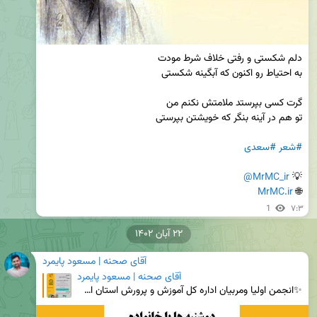
#شعر
#سعدی
@MrMC_ir
💡 
MrMC.ir
🌐 
1
۷:۳
۲۲ آبان ۱۴۰۲
آقای صحنه | مسعود پایمرد
آقای صحنه | مسعود پایمرد
✨انجمن اولیا ومربیان اداره کل آموزش و پرورش استان اصفهان برگزار می کند: 📚 دوره آموزش خانواده (پخش ز