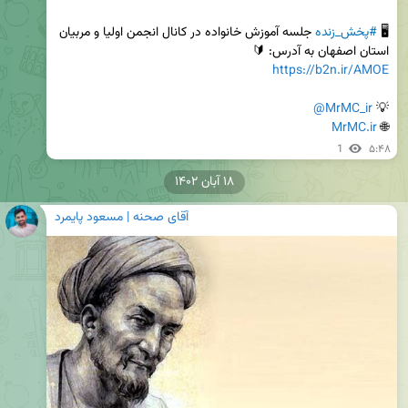
🖥 
#پخش_زنده
 جلسه آموزش خانواده در کانال انجمن اولیا و مربیان 
استان اصفهان به آدرس: 🔰

https://b2n.ir/AMOE
@MrMC_ir
💡 
MrMC.ir
🌐 
1
۵:۴۸
۱۸ آبان ۱۴۰۲
آقای صحنه | مسعود پایمرد