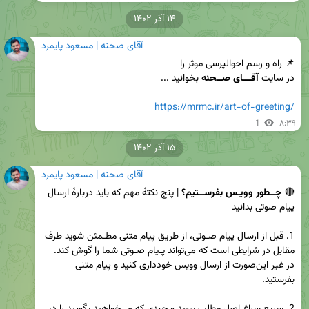
۱۴ آذر ۱۴۰۲
آقای صحنه | مسعود پایمرد
در سایت 
آقـــای صــحنه 
https://mrmc.ir/art-of-greeting/
1
۸:۳۹
۱۵ آذر ۱۴۰۲
آقای صحنه | مسعود پایمرد
🔴 
چــطور وویـس بفرســتیم؟
 | پنج نکتهٔ مهم که باید دربارهٔ ارسال 
1. قبل از ارسال پیام صـوتی، از طریق پیام متنی مطـمئن شوید طرف 
در غیر این‌صورت از ارسال وویس خودداری کنید و پیام متنی 