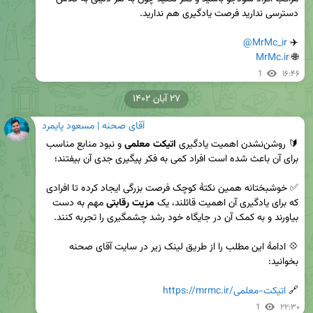
@MrMc_ir
✈️ 
MrMc.ir
🌐 
1
۱۶:۴۶
۲۷ آبان ۱۴۰۲
آقای صحنه | مسعود پایمرد
🔰 روشن‌نشدن اهمیت یادگیری 
اتیکت معلمی
 و نبود منابع مناسب 
✅ خوشبختانه همین نکتۀ کوچک فرصت بزرگی ایجاد کرده تا افرادی 
که برای یادگیری آن اهمیت قائلند، یک 
مزیت رقابتی
 مهم به دست 
💠 ادامهٔ این مطلب را از طریق لینک زیر در سایت آقای صحنه 
🔗 
https://mrmc.ir/اتیکت-معلمی
1
۲۲:۳۰