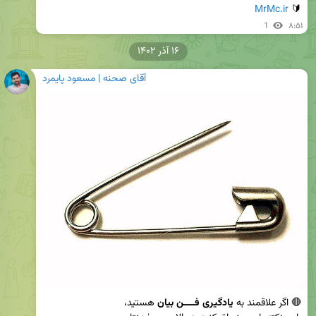
MrMc.ir
🔰 
1
۸:۵۱
۱۶ آذر ۱۴۰۲
آقای صحنه | مسعود پایمرد
🔴 اگر علاقمند به 
یادگیری فــــن بیان