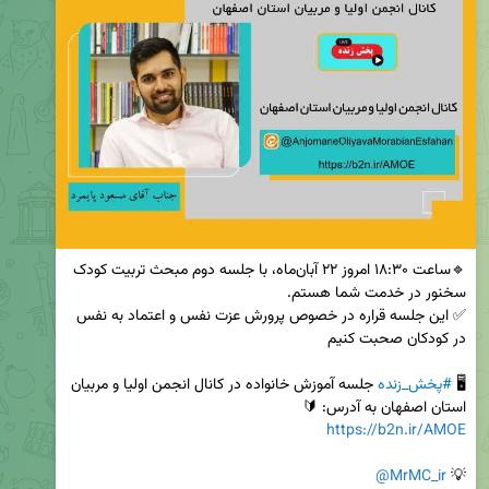
🔹ساعت ۱۸:۳۰ امروز ۲۲ آبان‌ماه، با جلسه دوم مبحث تربیت کودک 
✅ این جلسه قراره در خصوص پرورش عزت نفس و اعتماد به نفس 
🖥 
#پخش_زنده
 جلسه آموزش خانواده در کانال انجمن اولیا و مربیان 
استان اصفهان به آدرس: 🔰

https://b2n.ir/AMOE
@MrMC_ir
💡 