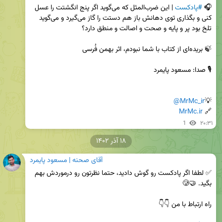
🎧 
#پادکست
 | این ضرب‌المثل که می‌گوید اگر پنج انگشتت را عسل 
کنی و بگذاری توی دهانش باز هم دستت را گاز می‌گیرد و می‌گوید 
@MrMc_ir
💡
MrMc.ir
🔗 
1
۲۰:۳۱
۱۸ آذر ۱۴۰۲
آقای صحنه | مسعود پایمرد
✅ لطفا اگر پادکست رو گوش دادید، حتما نظرتون رو درموردش بهم 