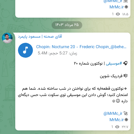
@MrMc_ir
🆔 
MrMc.ir
🌐 
1
۱۸:۵
۲۵ مرداد ۱۴۰۳
آقای صحنه | مسعود پایمرد
Chopin: Nocturne 20 - Frederic Chopin_@beheshtbikalam.mp3
زمان:
5:27
حجم: 5.4M
🎧 
#موسیقی
🔹نوکتورن قطعه‌ایه که برای نواختن در شب ساخته شده. شما هم 
امتحان کنید؛ گوش دادن این موسیقی توی سکوت شب حس دیگه‌ای 
@MrMc_ir
🚀 
MrMc.ir
🌐 
1
۲۲:۷