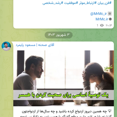
#فن_بیان
#ارتباط_موثر
#موفقیت
#رشد_شخصی
@MrMc_ir
🆔 
MrMc.ir
🌐 
1
۲۰:۱۴
۳ شهریور ۱۴۰۳
آقای صحنه | مسعود پایمرد
💡 چه همین دیروز ازدواج کرده باشید و چه سال‌ها از ازدواجتون 
گذشته باشه، لازم دارید موقع گفتگو با همسرتون به نکتهٔ زیر توجه 