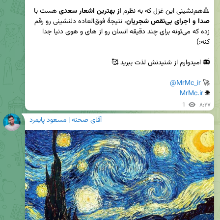
🔺هم‌نشینی این غزل که به نظرم 
از بهترین اشعار سعدی
 هست با 
صدا و اجرای بی‌نقص شجریان
، نتیجهٔ فوق‌العاده دلنشینی رو رقم 
زده که می‌تونه برای چند دقیقه انسان رو از های و هوی دنیا جدا 
@MrMc_ir
🚀 
MrMc.ir
🌐 
1
۸:۲۷
آقای صحنه | مسعود پایمرد