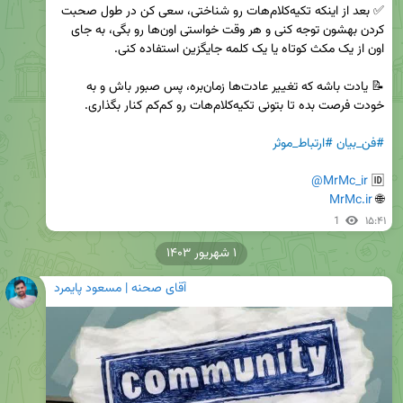
✅ بعد از اینکه تکیه‌کلام‌هات رو شناختی، سعی کن در طول صحبت 
کردن بهشون توجه کنی و هر وقت خواستی اون‌ها رو بگی، به جای 
📝 یادت باشه که تغییر عادت‌ها زمان‌بره، پس صبور باش و به 
#فن_بیان
#ارتباط_موثر
@MrMc_ir
🆔 
MrMc.ir
🌐 
1
۱۵:۴۱
۱ شهریور ۱۴۰۳
آقای صحنه | مسعود پایمرد