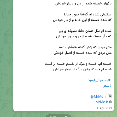
#مسعود_پایمرد
#شعر
@MrMc_ir
🆔 
MrMc.ir
🌐 
1
۲۱:۲۹