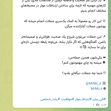
🔰 باز کردن سر صحبت و فاصله گرفتن از مکالمات جدی، یکی از 
کارهای مهمیه که لازمه برای ساختن ارتباطات موثر در محیط‌های 
💠 این کار رو معمولاً به کمک یک‌سری جملات انجام میشه که 
📌 این جملات می‌تونن شروع یک صحبت طولانی‌تر و صمیمانه‌تر 
باشن. گفتگوهایی که اگر تکرار بشه، می‌تونه رابطه دوستی تازه‌ای 
@MrMc_ir
🆔 
MrMc.ir
🌐 
#فن_بیان
#ارتباط_موثر
#موفقیت
#رشد_شخصی
1
۱۰:۱۹