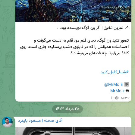
تصور کنید ون گوگ، بجای قلم مو، قلم به دست می‌گرفت و 
احساسات عمیقش را که در تابلوی «شب پرستاره» جاری است، روی 
#شما_کامل_کنید
@MrMc_ir
🆔 
MrMc.ir
🌐 
1
۱۸:۳۶
۲۸ مرداد ۱۴۰۳
آقای صحنه | مسعود پایمرد