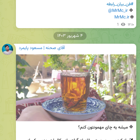
#فن_بیان_رابطه
@MrMc_ir
🔷 
MrMc.ir
🌐 
1
۱۲:۱۰
۴ شهریور ۱۴۰۳
آقای صحنه | مسعود پایمرد