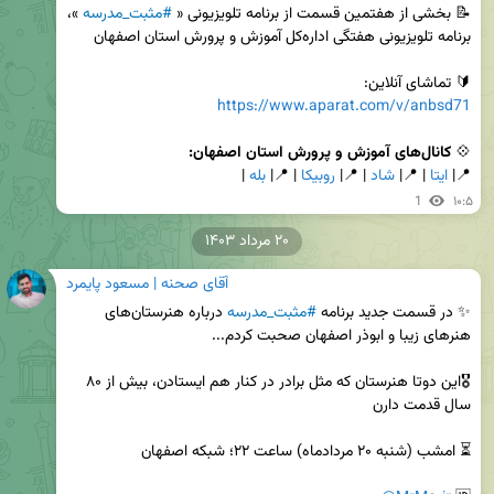
📝 بخشی از هفتمین قسمت از برنامه تلویزیونی « 
#مثبت_مدرسه
 »، 
🔰 تماشای آنلاین:

https://www.aparat.com/v/anbsd71
💠 
کانال‌های آموزش و پرورش استان اصفهان:

📍| 
ایتا
 | 📍| 
شاد
 | 📍| 
روبیکا
 | 📍| 
بله
 |
1
۱۰:۵
۲۰ مرداد ۱۴۰۳
آقای صحنه | مسعود پایمرد
✨ در قسمت جدید برنامه 
#مثبت_مدرسه
 درباره هنرستان‌های 
🎖این دوتا هنرستان که مثل برادر در کنار هم ایستادن، بیش از ۸۰ 