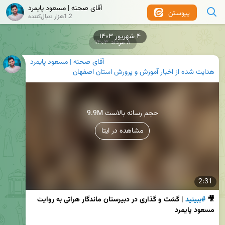
آقای صحنه | مسعود پایمرد
پیوستن
1.2هزار دنبال‌کننده
۸ مرداد ۱۴۰۳
آقای صحنه | مسعود پایمرد
هدایت شده از
اخبار آموزش و پرورش استان اصفهان
9.9M حجم رسانه بالاست
مشاهده در ایتا
2:31
🎥 
#ببینید
 | گشت و گذاری در دبیرستان ماندگار هراتی به روایت 