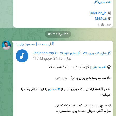
#لحظه_نگار
@MrMc_ir
🆔 
MrMc.ir
🌐 
1
۱۱:۱۶
۲۷ مرداد ۱۴۰۳
آقای صحنه | مسعود پایمرد
گل‌های شجریان ۵۷ | گل‌های تازه ۷۱ - Mohammad Reza Shajarian.mp3
زمان:
24:16
حجم: 41.1M
🎧 
#موسیقی
🎼 
محمدرضا شجریان
🔹در قطعه ابتدایی، شجریان غزلی از 
#سعدی
 با این مطلع رو اجرا 