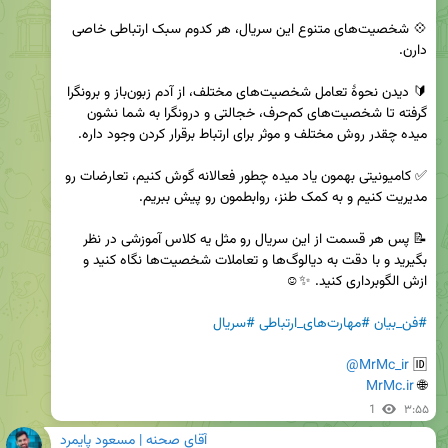
💠 شخصیت‌های متنوع این سریال، هر کدوم سبک ارتباطی خاصی 
🔰 دیدن نحوهٔ تعامل شخصیت‌های مختلف، از آدم زبون‌باز و برونگرا 
گرفته تا شخصیت‌های کم‌حرف، خجالتی و درونگرا به شما نشون 
✅ کامیونیتی بهمون یاد میده چطور فعالانه گوش کنیم، تعارضات رو 
📝 پس هر قسمت از این سریال رو مثل یه کلاس آموزشی در نظر 
بگیرید و با دقت به دیالوگ‌ها و تعاملات شخصیت‌ها نگاه کنید و 
#فن_بیان
#مهارت‌های_ارتباطی
#سریال
@MrMc_ir
🆔 
MrMc.ir
🌐 
1
۳:۵۵
آقای صحنه | مسعود پایمرد