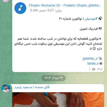
Chopin: Nocturne 20 - Frederic Chopin_@beheshtbikalam.mp3
زمان:
5:27
حجم: 5.4M
🎧 
#موسیقی
🔹نوکتورن قطعه‌ایه که برای نواختن در شب ساخته شده. شما هم 
امتحان کنید؛ گوش دادن این موسیقی توی سکوت شب حس دیگه‌ای 
@MrMc_ir
🚀 
MrMc.ir
🌐 
1
۲۲:۷
۲۶ مرداد ۱۴۰۳
آقای صحنه | مسعود پایمرد