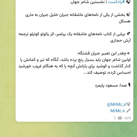
🎧 
#پادکست
🍃 بخشی از یکی از نامه‌های عاشقانه جبران خلیل جبران به ماری 
🍂‌ برشی از کتاب نامه‌های عاشقانه یک پیامبر، اثر پائولو کوئیلو ترجمه 
اولین شاعر جهان باید بسیار رنج برده باشد، آنگاه که تیر و کمانش را 
کنار گذاشت و کوشید برای یارانش آنچه را که به هنگام غروب خورشید 
@MrMc_ir
💡
MrMc.ir
🔗 
1
۱۱:۲۷