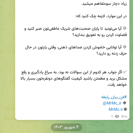
💠 آیا می‌تونید تا پایان صحبت‌های شریک عاطفی‌تون صبر کنید و 
💠 آیا توانایی خاموش کردن صداهای ذهنی، وقتی یارتون در حال 
✅ اگر جواب هر کدوم از این سوالات نه بود، به سراغ یادگیری و رفع 
مشکل برید و مطمئن باشید کیفیت گفتگوهای دونفره‌تون بسیار بالا 
#فن_بیان_رابطه
@MrMc_ir
🔷 
MrMc.ir
🌐 
1
۱۲:۱۰
۴ شهریور ۱۴۰۳