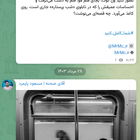
تصور کنید ون گوگ، بجای قلم مو، قلم به دست می‌گرفت و 
احساسات عمیقش را که در تابلوی «شب پرستاره» جاری است، روی 
#شما_کامل_کنید
@MrMc_ir
🆔 
MrMc.ir
🌐 
1
۱۸:۳۶
۲۸ مرداد ۱۴۰۳
آقای صحنه | مسعود پایمرد