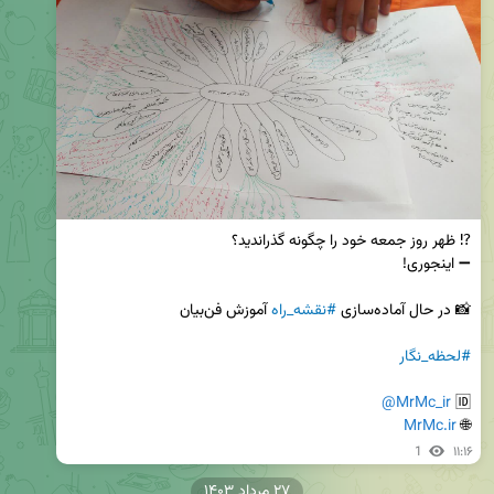
📸 در حال آماده‌سازی 
#نقشه_راه
#لحظه_نگار
@MrMc_ir
🆔 
MrMc.ir
🌐 
1
۱۱:۱۶
۲۷ مرداد ۱۴۰۳