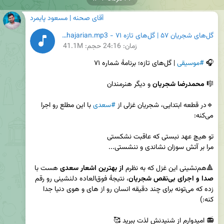
آقای صحنه | مسعود پایمرد
گل‌های شجریان ۵۷ | گل‌های تازه ۷۱ - Mohammad Reza Shajarian.mp3
زمان:
24:16
حجم: 41.1M
🎧 
#موسیقی
🎼 
محمدرضا شجریان
🔹در قطعه ابتدایی، شجریان غزلی از 
#سعدی
 با این مطلع رو اجرا 
🔺هم‌نشینی این غزل که به نظرم 
از بهترین اشعار سعدی
 هست با 
صدا و اجرای بی‌نقص شجریان
، نتیجهٔ فوق‌العاده دلنشینی رو رقم 
زده که می‌تونه برای چند دقیقه انسان رو از های و هوی دنیا جدا 