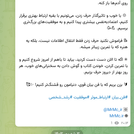
 💠 با خوب و تاثیرگذار حرف زدن، می‌تونیم با بقیه ارتباط بهتری برقرار 
کنیم، اعتمادبه‌نفس بیشتری پیدا کنیم و به موفقیت‌های بزرگ‌تری 
📝 فراموش نکنید حرف زدن فقط انتقال اطلاعات نیست، بلکه یه 
✳️ اگه تا الان دست دست کردید، بیاید تا باهم از امروز شروع کنیم و 
با تمرین کردن، خوندن کتاب و گوش دادن به سخنرانی‌های خوب، هر 
#فن_بیان
#ارتباط_موثر
#موفقیت
#رشد_شخصی
@MrMc_ir
🆔 
MrMc.ir
🌐 
1
۲۰:۱۴