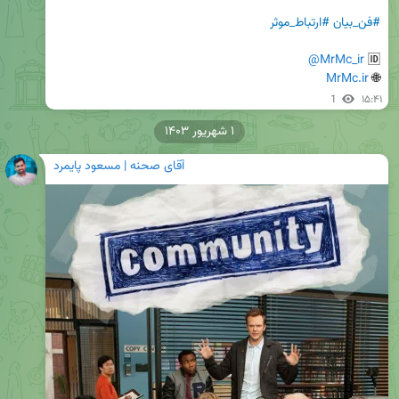
#فن_بیان
#ارتباط_موثر
@MrMc_ir
🆔 
MrMc.ir
🌐 
1
۱۵:۴۱
۱ شهریور ۱۴۰۳
آقای صحنه | مسعود پایمرد