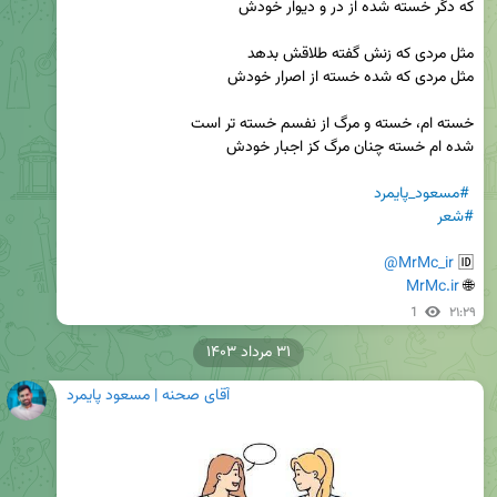
#مسعود_پایمرد
#شعر
@MrMc_ir
🆔 
MrMc.ir
🌐 
1
۲۱:۲۹
۳۱ مرداد ۱۴۰۳
آقای صحنه | مسعود پایمرد