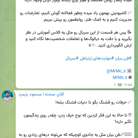
✅ کامیونیتی بهمون یاد میده چطور فعالانه گوش کنیم، تعارضات رو 
📝 پس هر قسمت از این سریال رو مثل یه کلاس آموزشی در نظر 
بگیرید و با دقت به دیالوگ‌ها و تعاملات شخصیت‌ها نگاه کنید و 
#فن_بیان
#مهارت‌های_ارتباطی
#سریال
@MrMc_ir
🆔 
MrMc.ir
🌐 
1
۳:۵۵
آقای صحنه | مسعود پایمرد
⁉️ تا حالا به این فکر کردین که نوع حرف زدن، چقدر روی زندگیمون 
🧙🏻‍♂️🪄فن بیان مثل یه جادوی کوچیکه که می‌تونه درهای زیادی رو به 