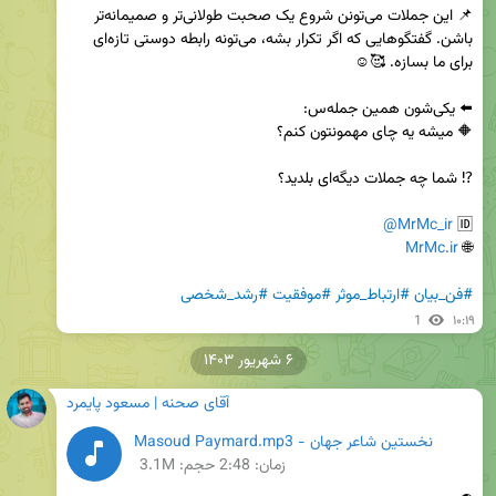
📌 این جملات می‌تونن شروع یک صحبت طولانی‌تر و صمیمانه‌تر 
باشن. گفتگوهایی که اگر تکرار بشه، می‌تونه رابطه دوستی تازه‌ای 
@MrMc_ir
🆔 
MrMc.ir
🌐 
#فن_بیان
#ارتباط_موثر
#موفقیت
#رشد_شخصی
1
۱۰:۱۹
۶ شهریور ۱۴۰۳
آقای صحنه | مسعود پایمرد
نخستین شاعر جهان - Masoud Paymard.mp3
زمان:
2:48
حجم: 3.1M