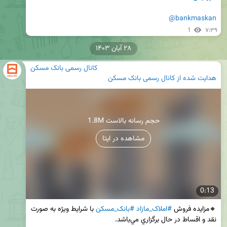
@bankmaskan
1
۷:۳۹
۲۸ آبان ۱۴۰۳
کانال رسمی بانک مسکن
هدایت شده از
کانال رسمی بانک مسکن
1.8M حجم رسانه بالاست
مشاهده در ایتا
0:13
🔸مزايده فروش 
#املاک_مازاد
#بانک_مسکن
 با شرايط ويژه به صورت 