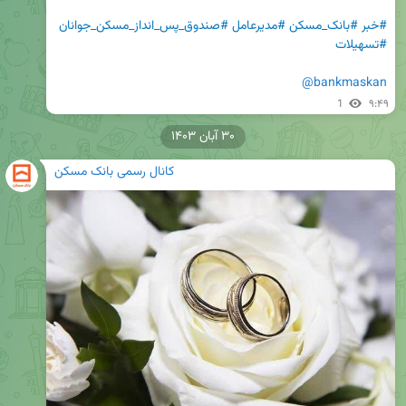
#خبر
#بانک_مسکن
#مدیرعامل
#صندوق_پس_انداز_مسکن_جوانان
#تسهیلات
@bankmaskan
1
۹:۴۹
۳۰ آبان ۱۴۰۳
کانال رسمی بانک مسکن