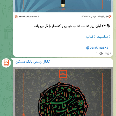
#مناسبت
#کتاب
@bankmaskan
1
۷:۵۶
کانال رسمی بانک مسکن