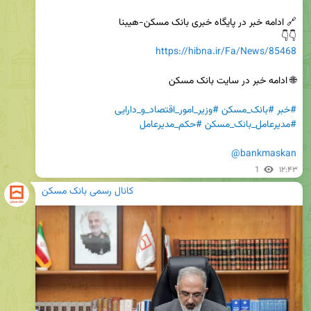
👇👇

https://hibna.ir/Fa/News/85468
#خبر
#بانک_مسکن
#وزیر_امور_اقتصاد_و_دارایی
#مدیرعامل_بانک_مسکن
#حکم_مدیرعامل
@bankmaskan
1
۱۲:۴۳
کانال رسمی بانک مسکن