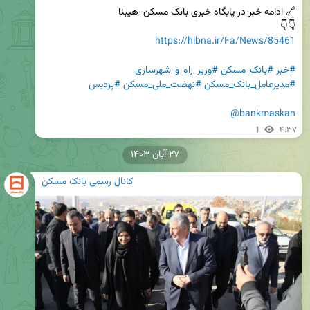
👇👇

https://hibna.ir/Fa/News/85461
#خبر
#بانک_مسکن
#وزیر_راه_و_شهرسازی
#مدیرعامل_بانک_مسکن
#نهضت_ملی_مسکن
#پردیس
@bankmaskan
1
۴:۳۷
۲۷ آبان ۱۴۰۳
کانال رسمی بانک مسکن