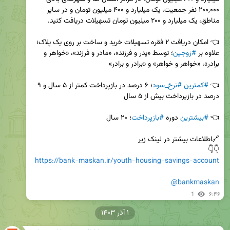
۲۰۰,۰۰۰ نفر جمعیت، یک میلیارد و ۴۰۰ میلیون تومان و در سایر 
👈 امکان دریافت ۲ فقره تسهیلات خرید و ساخت بر روی یک پلاک؛ 
علاوه بر 
#زوجین
؛ توسط «پدر و فرزند»، «مادر و فرزند»، «خواهر و 
👈 
#کمترین
#نرخ_سود
؛ ۶ درصد در بازپرداخت کمتر از ۵ سال و ۹ 
👈 
#بیشترین
 دوره 
#بازپرداخت
👇👇

https://bank-maskan.ir/youth-housing-savings-account
@bankmaskan
1
۶:۴۶
۱ آذر ۱۴۰۳