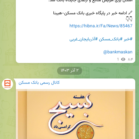
👇👇

https://hibna.ir/Fa/News/85467
#خبر
#بانک_مسکن
#آذربایجان_غربی
@bankmaskan
1
۸:۴
۲ آذر ۱۴۰۳
کانال رسمی بانک مسکن