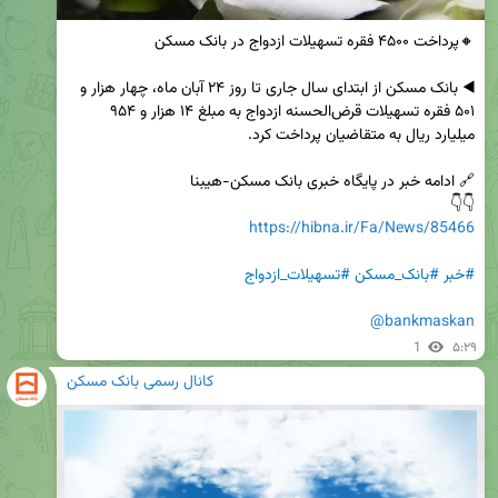
◀️ بانک مسکن از ابتدای سال جاری تا روز ۲۴ آبان ماه، چهار هزار و 
۵۰۱ فقره تسهیلات قرض‌الحسنه ازدواج به مبلغ ۱۴ هزار و ۹۵۴ 
👇👇

https://hibna.ir/Fa/News/85466
#خبر
#بانک_مسکن
#تسهیلات_ازدواج
@bankmaskan
1
۵:۲۹
کانال رسمی بانک مسکن