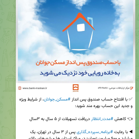
✅ با افتتاح حساب صندوق پس انداز 
#مسکن_جوانان
، از شرایط ویژه 
👈 کاهش 
#مدت_انتظار
◀️ با رعایت 
#برنامه_سپرده_گذاری
 پس از ۳ سال در تهران، یک 
میلیارد و ۶۰۰ میلیون تومان؛ در مراکز استان ها و شهرهای بالای 