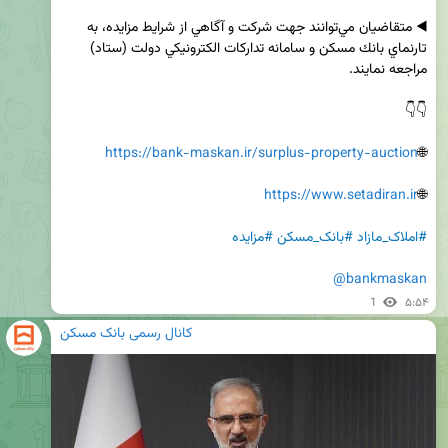
◀️ متقاضيان مي‌توانند جهت شركت و آگاهي از شرايط مزايده، به 
تارنماي بانك مسكن و سامانه تداركات الكترونيكي دولت (ستاد) 
https://bank-maskan.ir/surplus-property-auction
🌐
https://www.setadiran.ir
🌐
#املاک_مازاد
#بانک_مسکن
#مزایده
@bankmaskan
1
۵:۵۴
کانال رسمی بانک مسکن