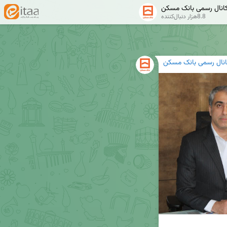
انال رسمی بانک مسکن
8.8هزار دنبال‌کننده
انال رسمی بانک مسکن