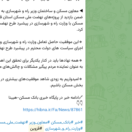
👇👇

https://hibna.ir/Fa/News/87861
#خبر
#بانک_مسکن
#معاون_وزیر
#نهضت_ملی_مس
#وزارت_راه_و_شهرسازی
#قزوین