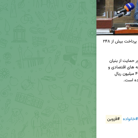
🔸حمایت بانک مسکن استان قزوین از نهاد خانواده/ پرداخت بیش از ۲۴۸ 
◀ بانک مسکن استان قزوین در سال جاری و به منظور حمایت از بنیان 
خانواده وتشویق به ازدواج وفرزند آوری وکاهش دغدغه های اقتصادی و 
اجتماعی جوانان وخانواده ها ، بالغ بر۲۴۸ میلیاردو ۴۰۰ میلیون ریال 
#خانواده
#قزوین