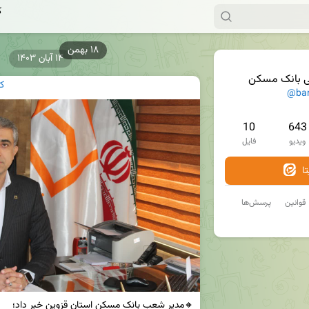
ک
۱۴ آبان ۱۴۰۳
ی بانک مسکن
ک
@ba
10
643
ویدیو
فایل
ا
قوانین
پرسش‌ها