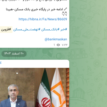
👇👇

https://hibna.ir/Fa/News/86609
#خبر
#بانک_مسکن
#نهضت_ملی_مسکن
#قزوین
@bankmaskan
1
۷:۴۴
۲۰ اسفند ۱۴۰۳
ک