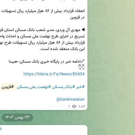
👇👇

https://hibna.ir/Fa/News/85454
#خبر
#بانک_مسکن
#نهضت_ملی_مسکن
#قزوین
@bankmaskan
1
۶:۵۹
۲۳ بهمن ۱۴۰۳
ک