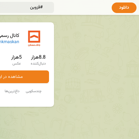
دانلود
کانال رسم
nkmaskan
8.8هزار
5هزار
دنبال‌کننده
عکس
مشاهده در ایت
چندسکویی
داغ‌ترین‌ها