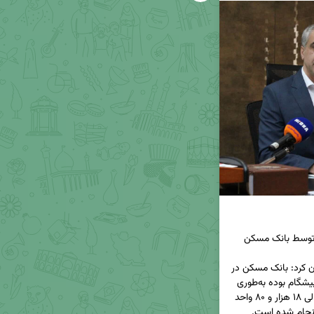
◀️ مهدی آل وردی مدیر شعب بانک مسکن قزوین بیان کرد: بانک مسکن در 
استان قزوین در تامین مالی طرح عظیم نهضت ملی پیشگام بوده به‌طوری 
که از ابتدای طرح نهضت ملی مسکن تاکنون تامین مالی ۱۸ هزار و ۸۰ واحد 