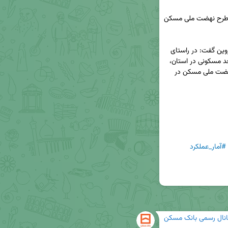
انعقاد قرارداد بیش از ۸۶ هزار میلیارد ریال تسهیلات طرح نهضت ملی مسکن 
◀️ مهدی آل وردی، مدیر شعب بانک مسکن استان قزوین گفت: در راستای 
تسریع در اجرای طرح نهضت ملی مسکن و احداث واحد مسکونی در استان، 
قرارداد بیش از ۸۶ هزار میلیارد ریال تسهیلات طرح نهضت ملی مسکن در 
#آمار_عملکرد
انال رسمی بانک مسکن