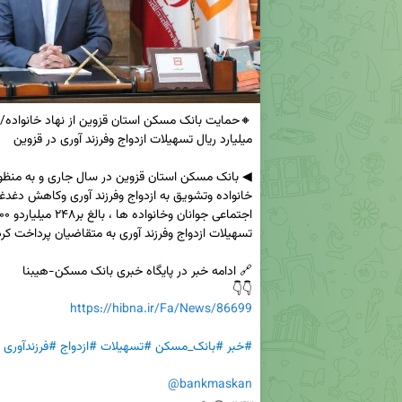
👇👇

https://hibna.ir/Fa/News/86699
#خبر
#بانک_مسکن
#تسهیلات
#ازدواج
#فرزندآوری
@bankmaskan