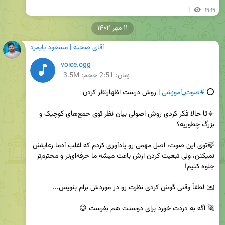
1
۱۹:۱۹
۱۱ مهر ۱۴۰۲
آقای صحنه | مسعود پایمرد
voice.ogg
زمان:
2:51
حجم: 3.5M
⭕️ 
#صوت_آموزشی
🔹تا حالا فکر کردی روش اصولی بیان نظر توی جمع‌های کوچیک و 
🍃توی این صوت، اصل مهمی رو یادآوری کردم که اغلب آدما رعایتش 
نمیکنن، ولی تبعیت کردن ازش باعث میشه ما حرفه‌ای‌تر و محترم‌تر 