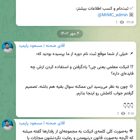
@MrMC_admin
🆔 
1
۲۲:۱۶
۴ مهر ۱۴۰۲
آقای صحنه | مسعود پایمرد
⁉️ اتیکت معلمی یعنی چی؟ یادگرفتن و استفاده کردن ازش چه 
💠 چون به نظر می‌رسید این ممکنه سوال بقیه هم باشه، تصمیم 
👇👇👇

1
۴:۱۷
آقای صحنه | مسعود پایمرد
🔷 به‌صورت کلی کلمه‌ی اتیکت به مجموعه‌ای از رفتارها گفته میشه 
که اگرچه به‌صورت قانون درنیومدن و رعایت نکردنشون مجازات یا 