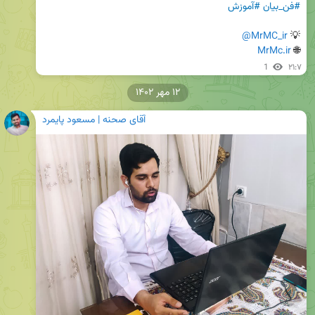
#فن_بیان
#آموزش
@MrMC_ir
💡 
MrMc.ir
🌐 
1
۲۱:۷
۱۲ مهر ۱۴۰۲
آقای صحنه | مسعود پایمرد