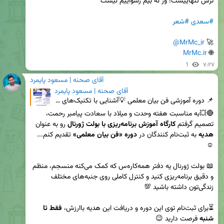
#سعدی
#شعر
@MrMc_ir
🚀 
MrMc.ir
🌐 
1
۷:۲۷
آقای صحنه | مسعود پایمرد
آقای صحنه | مسعود پایمرد
📌 دوره آموزشی فن بیان معلمی 💡آشنایی با تکنیک‌های فن بیان در تدریس 👨‍🏫 مدرس: مسعود پایمرد 💠 معلم، م
🔴💥به مناسبت هفته وحدت و میلاد با سعادت پیامبر رحمت، 
تصمیم گرفتم 
کارگاه آموزش برنامه‌ریزی با بولت ژورنال
 رو به عنوان 
هدیه
 به ثبت‌نام کنندگان در 
دوره «فن بیان معلمی»
 تقدیم کنم... 
📖 بولت ژورنال یه دفتر همه‌کاره‌س که کمک می‌کنه منسجم، منظم 
و دقیق برنامه‌ریزی کنید و کنترل کاملی روی جنبه‌های مختلف 
⏳برای ثبت‌نام توی این دوره و دریافت این هدیه باارزش، 
فقط تا 
شنبه