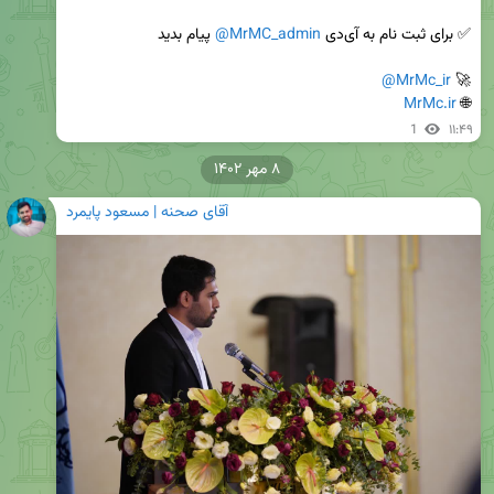
✅ برای ثبت نام به آی‌دی 
@MrMC_admin
@MrMc_ir
🚀 
MrMc.ir
🌐 
1
۱۱:۴۹
۸ مهر ۱۴۰۲
آقای صحنه | مسعود پایمرد