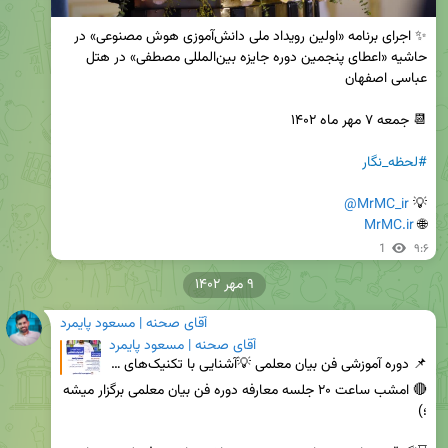
✨ اجرای برنامه «اولین رویداد ملی دانش‌آموزی هوش مصنوعی» در 
حاشیه «اعطای پنجمین دوره جایزه بین‌المللی مصطفی» در هتل 
#لحظه_نگار
@MrMC_ir
💡 
MrMC.ir
🌐 
1
۹:۶
۹ مهر ۱۴۰۲
آقای صحنه | مسعود پایمرد
آقای صحنه | مسعود پایمرد
📌 دوره آموزشی فن بیان معلمی 💡آشنایی با تکنیک‌های فن بیان در تدریس 👨‍🏫 مدرس: مسعود پایمرد 💠 معلم، م
🔴 امشب ساعت ۲۰ جلسه معارفه دوره فن بیان معلمی برگزار میشه 