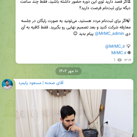
⏳اگر قصد دارید توی این دوره حضور داشته باشید، فقط چند ساعت 
🍃اگر برای ثبت‌نام مردد هستید، می‌تونید به صورت رایگان در جلسه 
معارفه شرکت کنید و بعد تصمیم نهایی رو بگیرید. فقط کافیه به آی 
دی 
@MrMC_admin
@MrMC_ir
💡 
MrMC.ir
🌐 
1
۱۳:۱۹
۱۰ مهر ۱۴۰۲
آقای صحنه | مسعود پایمرد