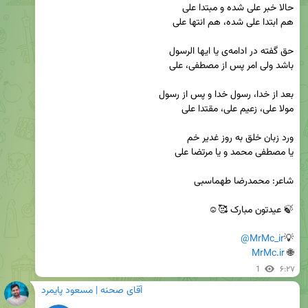
@MrMc_ir
💡
MrMc.ir
🌐 
1
۶:۲۷
آقای صحنه | مسعود پایمرد