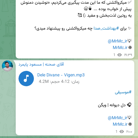
✅ میکرواکشنی که ما این مدت پیگیری می‌کردیم، «نوشیدن دمنوش 
✨ برای 
#بهداشت_صدا
@MrMc_ir
💡
MrMc.ir
🌐 
1
۱۹:۳۹
آقای صحنه | مسعود پایمرد
Dele Divane - Vigen.mp3
زمان:
4:12
حجم: 4.2M
#موسیقی
@MrMc_ir
💡
MrMc.ir
🌐 
1
۲۰:۰