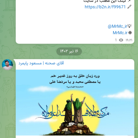
https://b2n.ir/f99671
🔗 
@MrMc_ir
💡
MrMc.ir
🌐 
1
۱۹:۲۱
۱۶ تیر ۱۴۰۲
آقای صحنه | مسعود پایمرد