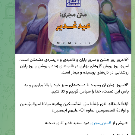
🍃امروز روز جشن و سرور یاران و ناامیدی و دل‌سردی دشمنان است. 
امروز، روز رویش گل‌های بهاری در قلب‌های زنده و روشن و روز پایان 
🍂امروز، زمان آن رسیده تا دست‌های سبز خود را بالا بیاوریم و به 
🍃«اَلحَمدُلِلهِ الَذی جَعَلَنا مِنَ المُتُمَسِکینَ بِولایته مولانا امیرالمؤمنین 
🔹برشی از 
#متن_مجری