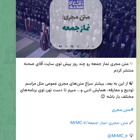
✨ متن مجری نماز جمعه رو چند روز پیش توی سایت آقای صحنه 
🍃 از این به بعد، بیشتر سراغ متن‌های مجری عمومی مثل مراسم 
تودیع و معارفه، همایش ادبی و... میرم تا دست تون توی برنامه‌های 
#متن_مجری
🔗 
MrMC.ir/متن-مجری-نماز-جمعه
@MrMC_ir
💡 