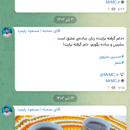
MrMC.ir
🌐 
1
۵:۴۹
۲ تیر ۱۴۰۲
آقای صحنه | مسعود پایمرد
#حسین_منزوی
#شعر
@MrMC_ir
💡 
MrMC.ir
🌐 
1
۱۷:۱۵
۱۲ تیر ۱۴۰۲
آقای صحنه | مسعود پایمرد