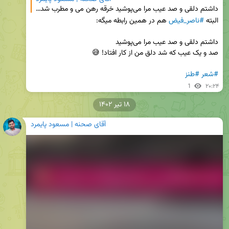
داشتم دلقی و صد عیب مرا می‌پوشید خرقه رهن می و مطرب شد و زنار بماند #حافظ #شعر 🍃رندی عجیبی توی این
البته 
#ناصر_فیض
#شعر
#طنز
1
۲۰:۲۴
۱۸ تیر ۱۴۰۲
آقای صحنه | مسعود پایمرد