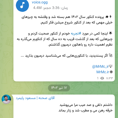
voice.ogg
زمان:
3:36
حجم: 4.4M
👨‍🎓 پرونده کنکور سال ۱۴۰۲ هم بسته شد و وقتشه به چیزهای 
🌟 اینجا کمی در مورد 
#تجربه
 خودم از کنکور صحبت کردم و 
چیزهایی که بعد از گذشت قریب به ده سال که از کنکورم می‌گذره به 
@MrMc_ir
💡
MrMc.ir
🌐 
1
۷:۳۳
۱۷ تیر ۱۴۰۲
آقای صحنه | مسعود پایمرد