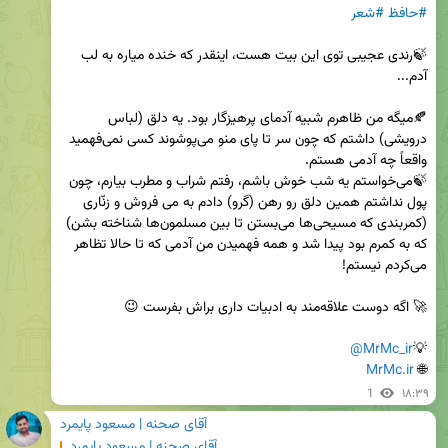
#حافظ
#شعر
🍃رندی عجیبی توی این بیت هست، اینقدر که خنده میاره به لب 
🍂میگه من ظاهرم شبیه آدمای پرهیزگار بود. یه دلق (لباس 
درویشی) داشتم که چون سر تا پای منو می‌پوشوند کسی نمی‌فهمید 
🍃می‌خواستم یه شب خوش باشم، رفتم شراب و مطرب بیارم، چون 
پول نداشتم همین دلق رو رهن (گرو) دادم به می فروش و زنّاری 
(کمربندی که مسیحی‌ها می‌بستن تا بین مسلمون‌ها شناخته بشن) 
که به کمرم بود پیدا شد و همه فهمیدن من آدمی که تا حالا تظاهر 
@MrMc_ir
💡
MrMc.ir
🌐 
1
۱۸:۳۹
آقای صحنه | مسعود پایمرد
آقای صحنه | مسعود پایمرد