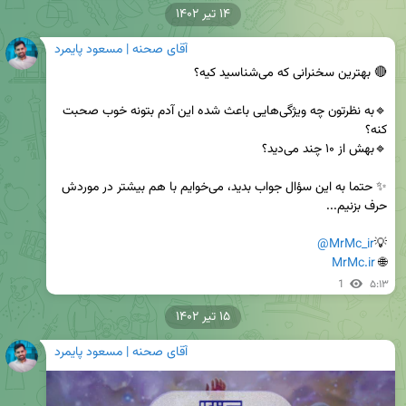
۱۴ تیر ۱۴۰۲
آقای صحنه | مسعود پایمرد
🔹به نظرتون چه ویژگی‌هایی باعث شده این آدم بتونه خوب صحبت 
✨ حتما به این سؤال جواب بدید، می‌خوایم با هم بیشتر در موردش 
@MrMc_ir
💡
MrMc.ir
🌐 
1
۵:۱۳
۱۵ تیر ۱۴۰۲
آقای صحنه | مسعود پایمرد