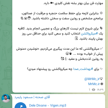
💠 بنابراین لازمه برای حفظ سلامت حنجره و مراقبت از صداتون، 
🌀 برای شروع لازم نیست کارهای بزرگ و عجیبی انجام بدید. کافیه 
یک 
#میکرواکشن
 انتخاب کنید و سعی کنید برای حداقل سی روز 
✅ میکرواکشنی که ما این مدت پیگیری می‌کردیم، «نوشیدن دمنوش 
✨ برای 
#بهداشت_صدا
@MrMc_ir
💡
MrMc.ir
🌐 
1
۱۹:۳۹
آقای صحنه | مسعود پایمرد
Dele Divane - Vigen.mp3