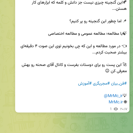
🍂این گنجینه چیزی نیست جز دانش و کلمه که ابزارهای کار 
👈 در مورد مطالعه و این که چی بخونیم توی این صوت ۴ دقیقه‌ای 
🚀 این پست رو برای دوستات بفرست و کانال آقای صحنه رو بهش 
#فن_بیان
#مجریگری
#آموزش
@MrMc_ir
💡
MrMc.ir
🌐 
1
۲۰:۱۷