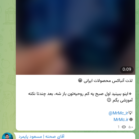
0:09
🔹اینو ببینید اول صبح یه کم روحیه‌تون باز شه، بعد چندتا نکته 
@MrMc_ir
💡
MrMc.ir
🌐 
1
۵:۰
آقای صحنه | مسعود پایمرد