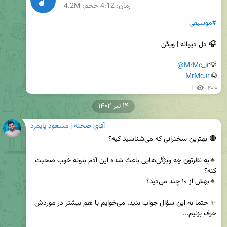
زمان:
4:12
حجم: 4.2M
#موسیقی
@MrMc_ir
💡
MrMc.ir
🌐 
1
۲۰:۰
۱۴ تیر ۱۴۰۲
آقای صحنه | مسعود پایمرد
🔹به نظرتون چه ویژگی‌هایی باعث شده این آدم بتونه خوب صحبت 
✨ حتما به این سؤال جواب بدید، می‌خوایم با هم بیشتر در موردش 