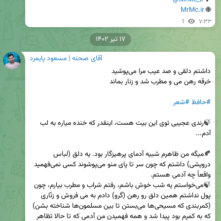
MrMc.ir
🌐 
1
۷:۳۳
۱۷ تیر ۱۴۰۲
آقای صحنه | مسعود پایمرد
#حافظ
#شعر
🍃رندی عجیبی توی این بیت هست، اینقدر که خنده میاره به لب 
🍂میگه من ظاهرم شبیه آدمای پرهیزگار بود. یه دلق (لباس 
درویشی) داشتم که چون سر تا پای منو می‌پوشوند کسی نمی‌فهمید 
🍃می‌خواستم یه شب خوش باشم، رفتم شراب و مطرب بیارم، چون 
پول نداشتم همین دلق رو رهن (گرو) دادم به می فروش و زنّاری 
(کمربندی که مسیحی‌ها می‌بستن تا بین مسلمون‌ها شناخته بشن) 
که به کمرم بود پیدا شد و همه فهمیدن من آدمی که تا حالا تظاهر 