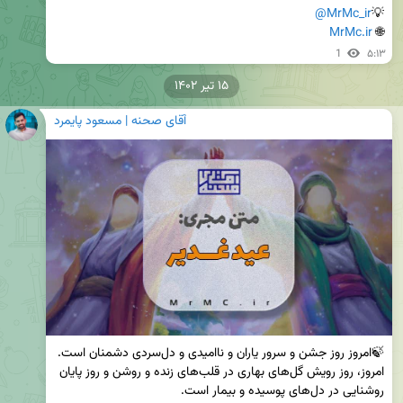
@MrMc_ir
💡
MrMc.ir
🌐 
1
۵:۱۳
۱۵ تیر ۱۴۰۲
آقای صحنه | مسعود پایمرد
🍃امروز روز جشن و سرور یاران و ناامیدی و دل‌سردی دشمنان است. 
امروز، روز رویش گل‌های بهاری در قلب‌های زنده و روشن و روز پایان 