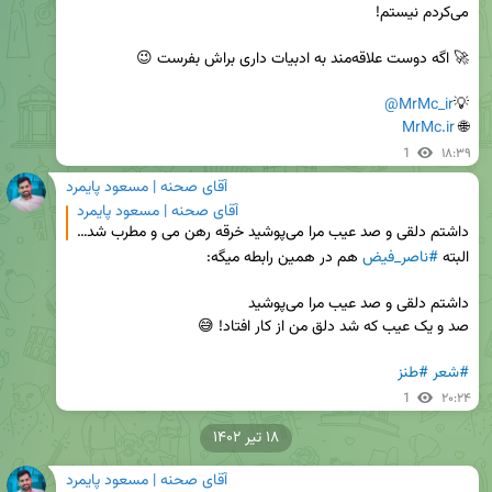
@MrMc_ir
💡
MrMc.ir
🌐 
1
۱۸:۳۹
آقای صحنه | مسعود پایمرد
آقای صحنه | مسعود پایمرد
داشتم دلقی و صد عیب مرا می‌پوشید خرقه رهن می و مطرب شد و زنار بماند #حافظ #شعر 🍃رندی عجیبی توی این
البته 
#ناصر_فیض
#شعر
#طنز
1
۲۰:۲۴
۱۸ تیر ۱۴۰۲
آقای صحنه | مسعود پایمرد