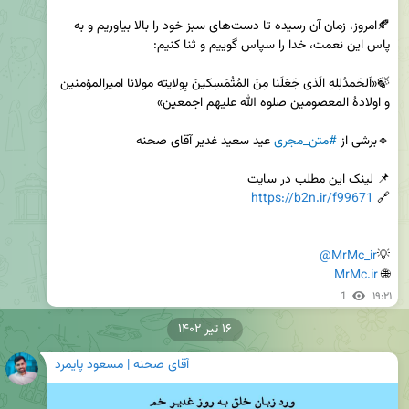
🍂امروز، زمان آن رسیده تا دست‌های سبز خود را بالا بیاوریم و به 
🍃«اَلحَمدُلِلهِ الَذی جَعَلَنا مِنَ المُتُمَسِکینَ بِولایته مولانا امیرالمؤمنین 
🔹برشی از 
#متن_مجری
https://b2n.ir/f99671
🔗 
@MrMc_ir
💡
MrMc.ir
🌐 
1
۱۹:۲۱
۱۶ تیر ۱۴۰۲
آقای صحنه | مسعود پایمرد