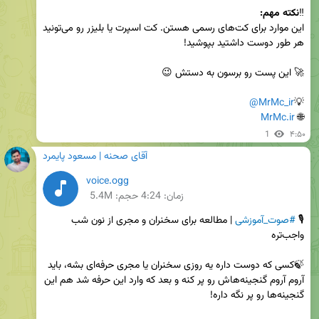
‼️
نکته مهم:
این موارد برای کت‌های رسمی هستن. کت اسپرت یا بلیزر رو می‌تونید 
@MrMc_ir
💡
MrMc.ir
🌐 
1
۴:۵۰
آقای صحنه | مسعود پایمرد
voice.ogg
زمان:
4:24
حجم: 5.4M
🎙 
#صوت_آموزشی
 | مطالعه برای سخنران و مجری از نون شب 
🍃کسی که دوست داره یه روزی سخنران یا مجری حرفه‌ای بشه، باید 
آروم آروم گنجینه‌هاش رو پر کنه و بعد که وارد این حرفه شد هم این 