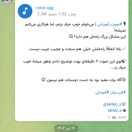
voice.ogg
زمان:
1:52
حجم: 2.3M
🎙 
#صوت_آموزشی
 | می‌خوام خوب حرف بزنم، اما هرکاری می‌کنم 
🍃توی این صوت ۲ دقیقه‌ای بهت توضیح دادم چطور میشه خوب 
#فن_بیان
#آموزش
@MrMc_ir
💡
MrMc.ir
🌐 
1
۱۶:۴۳
۱۹ تیر ۱۴۰۲