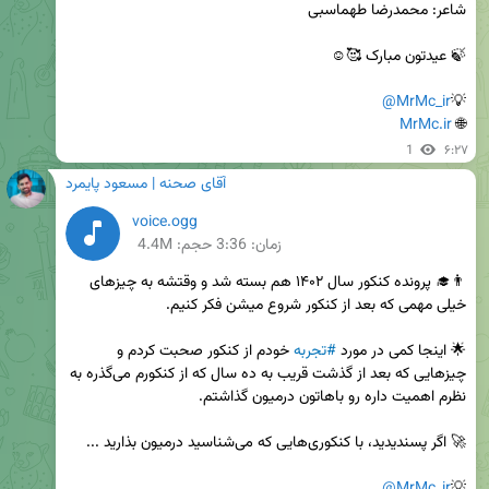
@MrMc_ir
💡
MrMc.ir
🌐 
1
۶:۲۷
آقای صحنه | مسعود پایمرد
voice.ogg
زمان:
3:36
حجم: 4.4M
👨‍🎓 پرونده کنکور سال ۱۴۰۲ هم بسته شد و وقتشه به چیزهای 
🌟 اینجا کمی در مورد 
#تجربه
 خودم از کنکور صحبت کردم و 
چیزهایی که بعد از گذشت قریب به ده سال که از کنکورم می‌گذره به 
@MrMc_ir
💡