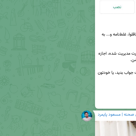
🎲 بازی‌های حدس کلمات مثل آمیرزا، آفتابه، فندق، باقلوا، غلط‌نامه و... به 
✅ می‌تونید یکی از این بازی‌ها رو نصب کنید و به صورت مدیریت شده، اجازه 
🍃 فراموش نکنید سؤالاتشون رو در مورد معنی کلمات جواب بدید، یا خودتون 
 صحنه | مسعود پایمرد