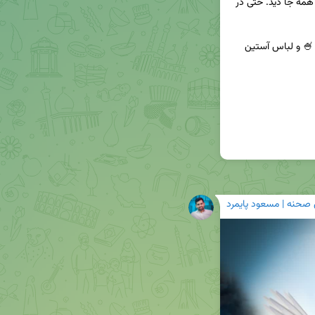
🍂 این روزها نشونه‌های رسیدن فصل پاییز رو میشه همه جا دید. حتی در 
📸 درست اون‌جایی که مدرس دوره از نوشیدنی خنک 🍧 و لباس آستین 
 صحنه | مسعود پایمرد