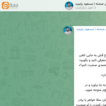
ی صحنه | مسعود پایمرد
1.2هزار دنبال‌کننده
 صحنه | مسعود پایمرد
⬅️ موقع برقراری تماس تلفنی خصوصاًوقتی بدون اطلاع قبلی به جایی تلفن 
زده‌اید، بلافاصله بعد از گفتن کلمهٔ «سلام» خودتان را معرفی کنید و بگویید: 
1⃣ به شخص پشت خط کمک می‌کند آسان‌تر شما را به جا بیاورد و در 
2⃣ در صورتی‌که با شخص دیگری متعلق به همان مکان، مثلا خواهر یا برادر 
شخص پشت خط کار دارید، بتوانید زودتر و با اتلاف زمان کمتری با او صحبت 