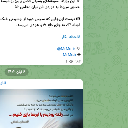
#لحظه_نگار
@MrMc_ir
💡 
MrMc.ir
🌐 
1
۱۸:۲
۶ آبان ۱۴۰۲
آقای