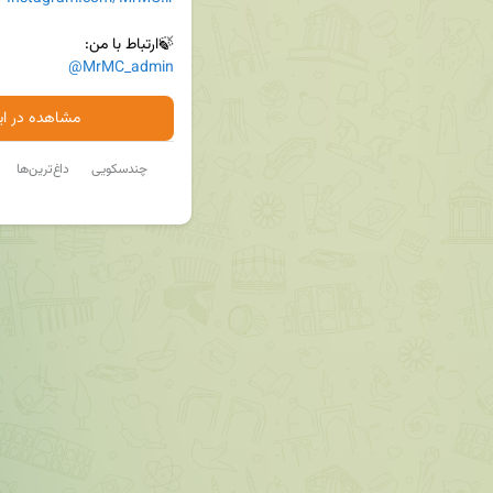
🍃ارتباط با من:

@MrMC_admin
مشاهده در ایت
چندسکویی
داغ‌ترین‌ها