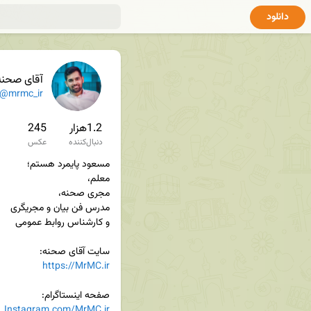
دانلود
آقای صحنه
@mrmc_ir
1.2هزار
245
دنبال‌کننده
عکس
سایت آقای صحنه:

https://MrMC.ir
صفحه اینستاگرام:

Instagram.com/MrMC.ir