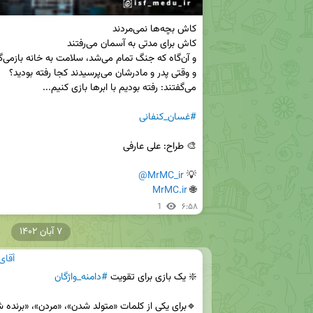
#غسان_کنفانی
@MrMC_ir
💡 
MrMC.ir
🌐 
1
۶:۵۸
۷ آبان ۱۴۰۲
آقای
❇️ یک بازی برای تقویت 
#دامنه_واژگان