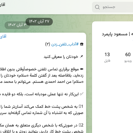
آقا
۳ آبان ۱۴۰۲
 | مسعود پایمرد
آقای
☎️ 
#آداب_تلفن_زدن
13
60
ویدیو
فایل