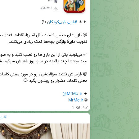
👦👧 
#فن_بیان_کودکان
@MrMc_ir
✈️ 
MrMc.ir
🌐 
1
۹:۷
آقای