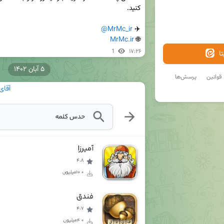
@MrMc_ir
✈️ 
MrMc.ir
🌐 
1
۱۷:۲۶
ا
۵ آبان ۱۴۰۲
قوانین
پرسش‌ها
آقای