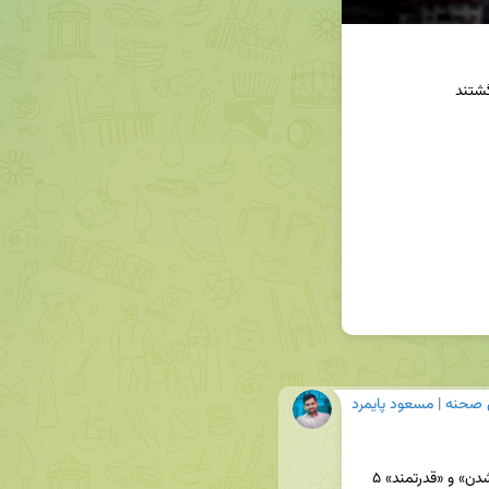
 صحنه | مسعود پایمرد
🔹برای یکی از کلمات «متولد شدن»، «مردن»، «برنده شدن» و «قدرتمند» ۵ 