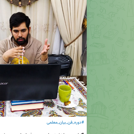
#دوره_فن_بیان_معلمی